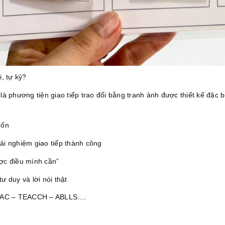
, tự kỷ?
phương tiện giao tiếp trao đổi bằng tranh ảnh được thiết kế đặc bi
uốn
i nghiệm giao tiếp thành công
ợc điều mình cần”
ư duy và lời nói thật
AAC – TEACCH – ABLLS....