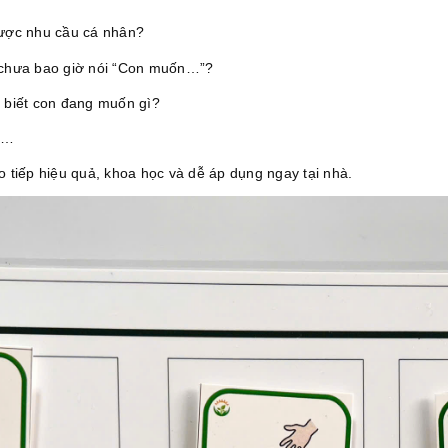
được nhu cầu cá nhân?
i, chưa bao giờ nói “Con muốn…”?
g biết con đang muốn gì?
n…
o tiếp hiệu quả, khoa học và dễ áp dụng ngay tại nhà.