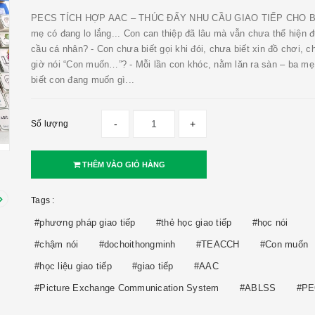
PECS TÍCH HỢP AAC – THÚC ĐẨY NHU CẦU GIAO TIẾP CHO B
mẹ có đang lo lắng... Con can thiệp đã lâu mà vẫn chưa thể hiện
cầu cá nhân? - Con chưa biết gọi khi đói, chưa biết xin đồ chơi, 
giờ nói “Con muốn…”? - Mỗi lần con khóc, nằm lăn ra sàn – ba m
biết con đang muốn gì...
-
+
Số lượng
THÊM VÀO GIỎ HÀNG
Tags :
#phương pháp giao tiếp
#thẻ học giao tiếp
#học nói
#chậm nói
#dochoithongminh
#TEACCH
#Con muốn
#học liệu giao tiếp
#giao tiếp
#AAC
#Picture Exchange Communication System
#ABLSS
#P