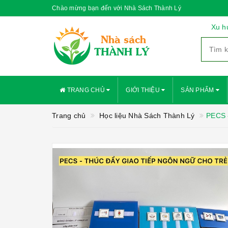
Chào mừng bạn đến với Nhà Sách Thành Lý
Xu h
TRANG CHỦ
GIỚI THIỆU
SẢN PHẨM
Trang chủ
Học liệu Nhà Sách Thành Lý
PECS -