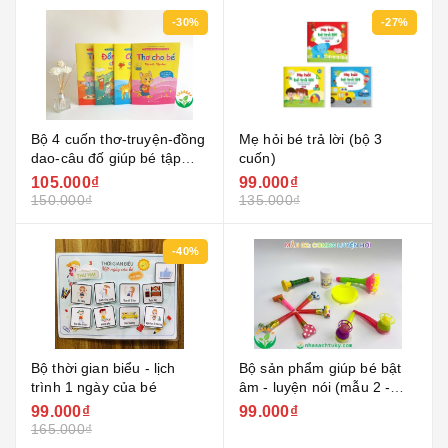
-30%
-27%
Bộ 4 cuốn thơ-truyện-đồng
Mẹ hỏi bé trả lời (bộ 3
dao-câu đố giúp bé tập
cuốn)
đọc tập nói
105.000₫
99.000₫
150.000₫
135.000₫
-40%
Bộ thời gian biểu - lịch
Bộ sản phẩm giúp bé bật
trình 1 ngày của bé
âm - luyện nói (mẫu 2 -
kèn thổi bong bóng)
99.000₫
99.000₫
165.000₫