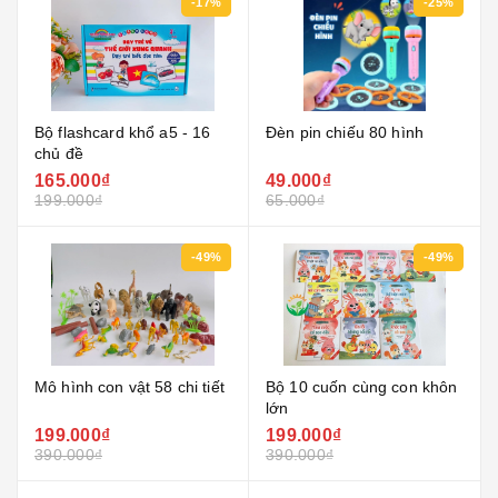
-17%
-25%
Bộ flashcard khổ a5 - 16
Đèn pin chiếu 80 hình
chủ đề
165.000₫
49.000₫
199.000₫
65.000₫
-49%
-49%
Mô hình con vật 58 chi tiết
Bộ 10 cuốn cùng con khôn
lớn
199.000₫
199.000₫
390.000₫
390.000₫