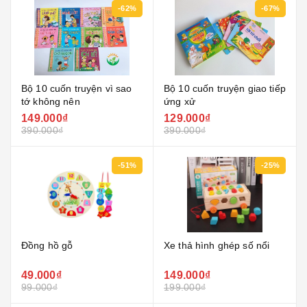
-62%
-67%
Bộ 10 cuốn truyện vì sao
Bộ 10 cuốn truyện giao tiếp
tớ không nên
ứng xử
149.000₫
129.000₫
390.000₫
390.000₫
-51%
-25%
Đồng hồ gỗ
Xe thả hình ghép số nổi
49.000₫
149.000₫
99.000₫
199.000₫