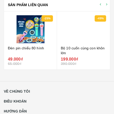
SẢN PHẨM LIÊN QUAN
-25%
-49%
Đèn pin chiếu 80 hình
Bộ 10 cuốn cùng con khôn
lớn
49.000₫
199.000₫
65.000₫
390.000₫
VỀ CHÚNG TÔI
ĐIỀU KHOẢN
HƯỚNG DẪN