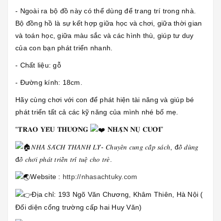
- Ngoài ra bộ đồ này có thể dùng để trang trí trong nhà.
Bộ đồng hồ là sự kết hợp giữa học và chơi, giữa thời gian
và toán học, giữa màu sắc và các hình thù, giúp tư duy
của con bạn phát triển nhanh.
- Chất liệu: gỗ
- Đường kính: 18cm.
Hãy cùng chơi với con để phát hiện tài năng và giúp bé
phát triển tất cả các kỹ năng của mình nhé bố mẹ.
“𝐓𝐑𝐀𝐎 𝐘𝐄̂𝐔 𝐓𝐇𝐔̛𝐎̛𝐍𝐆
𝐍𝐇𝐀̣̂𝐍 𝐍𝐔̣ 𝐂𝐔̛𝐎̛̀𝐈”
𝑁𝐻𝐴̀ 𝑆𝐴́𝐶𝐻 𝑇𝐻𝐴̀𝑁𝐻 𝐿𝑌́- 𝐶ℎ𝑢𝑦𝑒̂𝑛 𝑐𝑢𝑛𝑔 𝑐𝑎̂́𝑝 𝑠𝑎́𝑐ℎ, đ𝑜̂̀ 𝑑𝑢̀𝑛𝑔
đ𝑜̂̀ 𝑐ℎ𝑜̛𝑖 𝑝ℎ𝑎́𝑡 𝑡𝑟𝑖𝑒̂̉𝑛 𝑡𝑟𝑖́ 𝑡𝑢𝑒̣̂ 𝑐ℎ𝑜 𝑡𝑟𝑒̉.
Website :
http://nhasachtuky.com
Địa chỉ: 193 Ngõ Văn Chương, Khâm Thiên, Hà Nội (
Đối diện cổng trường cấp hai Huy Văn)