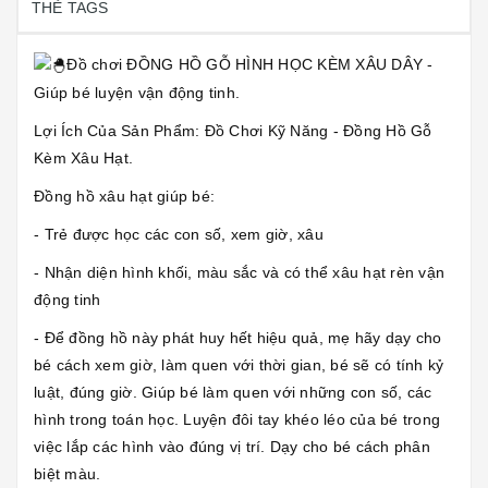
THẺ TAGS
Đồ chơi ĐỒNG HỒ GỖ HÌNH HỌC KÈM XÂU DÂY -
Giúp bé luyện vận động tinh.
Lợi Ích Của Sản Phẩm: Đồ Chơi Kỹ Năng - Đồng Hồ Gỗ
Kèm Xâu Hạt.
Đồng hồ xâu hạt giúp bé:
- Trẻ được học các con số, xem giờ, xâu
- Nhận diện hình khối, màu sắc và có thể xâu hạt rèn vận
động tinh
- Để đồng hồ này phát huy hết hiệu quả, mẹ hãy dạy cho
bé cách xem giờ, làm quen với thời gian, bé sẽ có tính kỷ
luật, đúng giờ. Giúp bé làm quen với những con số, các
hình trong toán học. Luyện đôi tay khéo léo của bé trong
việc lắp các hình vào đúng vị trí. Dạy cho bé cách phân
biệt màu.