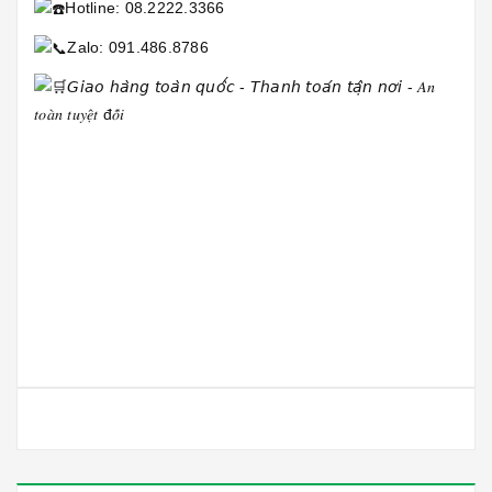
Hotline: 08.2222.3366
Zalo: 091.486.8786
𝘎𝘪𝘢𝘰 𝘩𝘢̀𝘯𝘨 𝘵𝘰𝘢̀𝘯 𝘲𝘶𝘰̂́𝘤 - 𝘛𝘩𝘢𝘯𝘩 𝘵𝘰𝘢́𝘯 𝘵𝘢̣̂𝘯 𝘯𝘰̛𝘪 - 𝐴𝑛
𝑡𝑜𝑎̀𝑛 𝑡𝑢𝑦𝑒̣̂𝑡 đ𝑜̂́𝑖