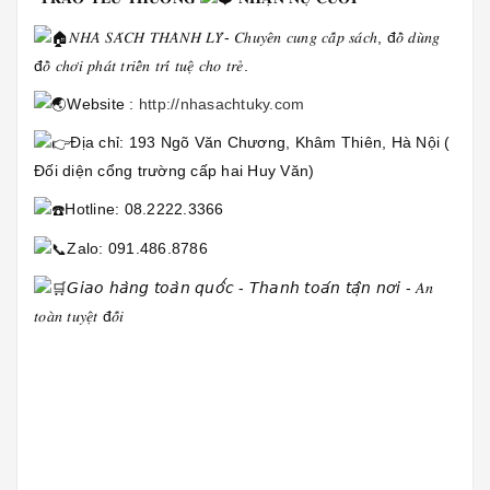
𝑁𝐻𝐴̀ 𝑆𝐴́𝐶𝐻 𝑇𝐻𝐴̀𝑁𝐻 𝐿𝑌́- 𝐶ℎ𝑢𝑦𝑒̂𝑛 𝑐𝑢𝑛𝑔 𝑐𝑎̂́𝑝 𝑠𝑎́𝑐ℎ, đ𝑜̂̀ 𝑑𝑢̀𝑛𝑔
đ𝑜̂̀ 𝑐ℎ𝑜̛𝑖 𝑝ℎ𝑎́𝑡 𝑡𝑟𝑖𝑒̂̉𝑛 𝑡𝑟𝑖́ 𝑡𝑢𝑒̣̂ 𝑐ℎ𝑜 𝑡𝑟𝑒̉.
Website :
http://nhasachtuky.com
Địa chỉ: 193 Ngõ Văn Chương, Khâm Thiên, Hà Nội (
Đối diện cổng trường cấp hai Huy Văn)
Hotline: 08.2222.3366
Zalo: 091.486.8786
𝘎𝘪𝘢𝘰 𝘩𝘢̀𝘯𝘨 𝘵𝘰𝘢̀𝘯 𝘲𝘶𝘰̂́𝘤 - 𝘛𝘩𝘢𝘯𝘩 𝘵𝘰𝘢́𝘯 𝘵𝘢̣̂𝘯 𝘯𝘰̛𝘪 - 𝐴𝑛
𝑡𝑜𝑎̀𝑛 𝑡𝑢𝑦𝑒̣̂𝑡 đ𝑜̂́𝑖