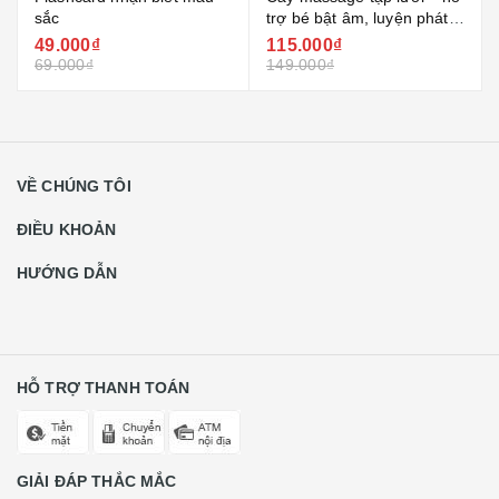
sắc
trợ bé bật âm, luyện phát
âm rõ hơn
49.000₫
115.000₫
69.000₫
149.000₫
VỀ CHÚNG TÔI
ĐIỀU KHOẢN
HƯỚNG DẪN
HỖ TRỢ THANH TOÁN
GIẢI ĐÁP THẮC MẮC