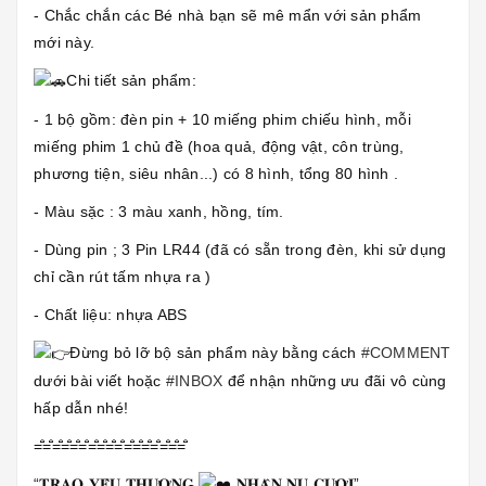
- Chắc chắn các Bé nhà bạn sẽ mê mẩn với sản phẩm
mới này.
Chi tiết sản phẩm:
- 1 bộ gồm: đèn pin + 10 miếng phim chiếu hình, mỗi
miếng phim 1 chủ đề (hoa quả, động vật, côn trùng,
phương tiện, siêu nhân...) có 8 hình, tổng 80 hình .
- Màu sặc : 3 màu xanh, hồng, tím.
- Dùng pin ; 3 Pin LR44 (đã có sẵn trong đèn, khi sử dụng
chỉ cần rút tấm nhựa ra )
- Chất liệu: nhựa ABS
Đừng bỏ lỡ bộ sản phẩm này bằng cách
#COMMENT
dưới bài viết hoặc
#INBOX
để nhận những ưu đãi vô cùng
hấp dẫn nhé!
=̐̈=̐̈=̐̈=̐̈=̐̈=̐̈=̐̈=̐̈=̐̈=̐̈=̐̈=̐̈=̐̈=̐̈=̐̈=̐̈=̐̈
“𝐓𝐑𝐀𝐎 𝐘𝐄̂𝐔 𝐓𝐇𝐔̛𝐎̛𝐍𝐆
𝐍𝐇𝐀̣̂𝐍 𝐍𝐔̣ 𝐂𝐔̛𝐎̛̀𝐈”