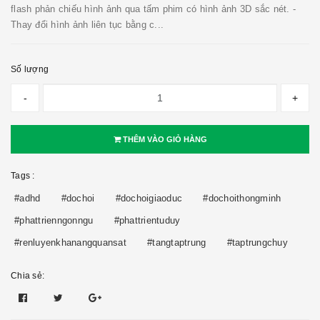
flash phản chiếu hình ảnh qua tấm phim có hình ảnh 3D sắc nét. -
Thay đổi hình ảnh liên tục bằng c...
Số lượng
-
+
THÊM VÀO GIỎ HÀNG
Tags :
#adhd
#dochoi
#dochoigiaoduc
#dochoithongminh
#phattrienngonngu
#phattrientuduy
#renluyenkhanangquansat
#tangtaptrung
#taptrungchuy
Chia sẻ: