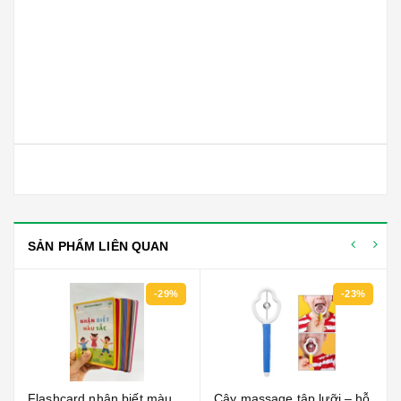
SẢN PHẨM LIÊN QUAN
-29%
-23%
Flashcard nhận biết màu
Cây massage tập lưỡi – hỗ