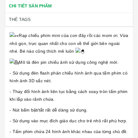
CHI TIẾT SẢN PHẨM
THẺ TAGS
Rạp chiếu phim mini của con đây rồi các mom ơi. Vừa
nhỏ gọn, trực quan nhất cho con về thế giới bên ngoài
nhé. Bé nào cũng thích mê luôn
Mô tả đèn pin chiếu ảnh sử dụng công nghệ mới.
- Sử dụng đèn flash phản chiếu hình ảnh qua tấm phim có
hình ảnh 3D sắc nét.
- Thay đổi hình ảnh liên tục bằng cách xoay tròn tấm phim
khi lắp vào rãnh chứa.
- Nút bấm bật/tắt rất dễ dàng sử dụng.
- Sử dụng vào mục đích giáo dục cho trẻ nhỏ rất phù hợp.
- Tấm phim chứa 24 hình ảnh khác nhau của từng chủ đề.