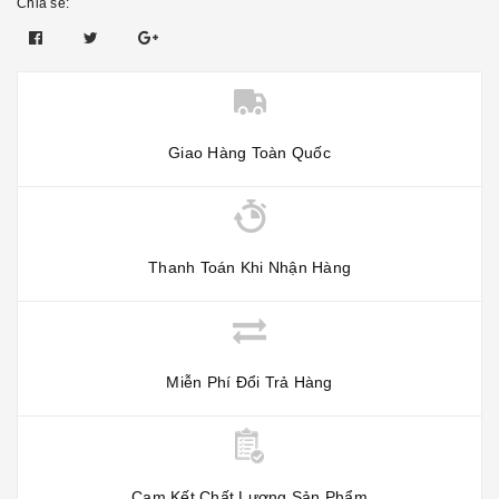
Chia sẻ:
Giao Hàng Toàn Quốc
Thanh Toán Khi Nhận Hàng
Miễn Phí Đổi Trả Hàng
Cam Kết Chất Lượng Sản Phẩm