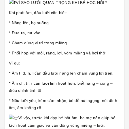
VÌ SAO LƯỠI QUAN TRỌNG KHI BÉ HỌC NÓI?
Khi phát âm, đầu lưỡi cần biết:
* Nâng lên, hạ xuống
* Đưa ra, rụt vào
* Chạm đúng vị trí trong miệng
* Phối hợp với môi, răng, lợi, vòm miệng và hơi thở
Ví dụ:
* Âm t, đ, n, l cần đầu lưỡi nâng lên chạm vùng lợi trên.
* Âm ch, tr, r cần lưỡi linh hoạt hơn, biết nâng – cong –
điều chỉnh tinh tế.
* Nếu lưỡi yếu, kém cảm nhận, bé dễ nói ngọng, nói dính
âm, âm không rõ.
Vì vậy, trước khi dạy bé bật âm, ba mẹ nên giúp bé
kích hoạt cảm giác và vận động vùng miệng – lưỡi.