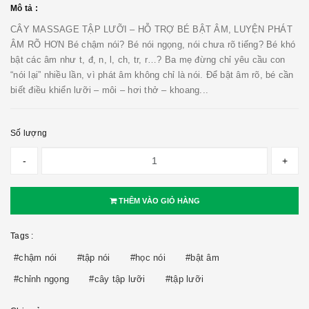
Mô tả :
CÂY MASSAGE TẬP LƯỠI – HỖ TRỢ BÉ BẬT ÂM, LUYỆN PHÁT
ÂM RÕ HƠN Bé chậm nói? Bé nói ngọng, nói chưa rõ tiếng? Bé khó
bật các âm như t, đ, n, l, ch, tr, r…? Ba mẹ đừng chỉ yêu cầu con
“nói lại” nhiều lần, vì phát âm không chỉ là nói. Để bật âm rõ, bé cần
biết điều khiển lưỡi – môi – hơi thở – khoang...
Số lượng
-
+
THÊM VÀO GIỎ HÀNG
Tags :
#chậm nói
#tập nói
#học nói
#bật âm
#chỉnh ngọng
#cây tập lưỡi
#tập lưỡi