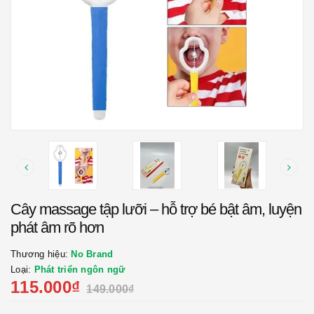
Cây massage tập lưỡi – hỗ trợ bé bật âm, luyện
phát âm rõ hơn
Thương hiệu:
No Brand
Loại:
Phát triển ngôn ngữ
115.000₫
149.000₫