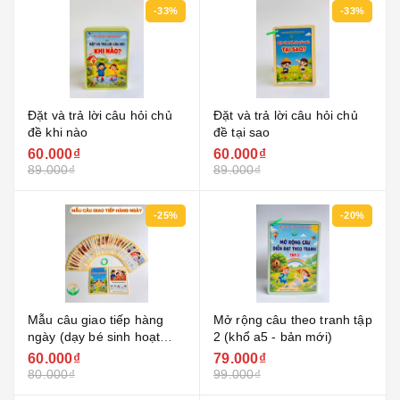
-33%
-33%
Đặt và trả lời câu hỏi chủ
Đặt và trả lời câu hỏi chủ
đề khi nào
đề tại sao
60.000₫
60.000₫
89.000₫
89.000₫
-25%
-20%
Mẫu câu giao tiếp hàng
Mở rộng câu theo tranh tập
ngày (dạy bé sinh hoạt
2 (khổ a5 - bản mới)
hàng ngày) khổ a6
60.000₫
79.000₫
80.000₫
99.000₫