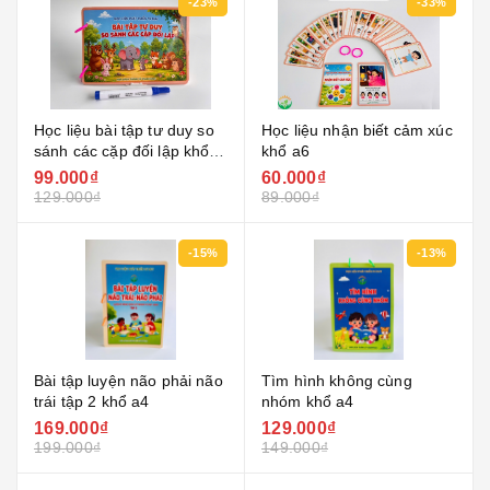
-23%
-33%
Học liệu bài tập tư duy so
Học liệu nhận biết cảm xúc
sánh các cặp đối lập khổ
khổ a6
a5
99.000₫
60.000₫
129.000₫
89.000₫
-15%
-13%
Bài tập luyện não phải não
Tìm hình không cùng
trái tập 2 khổ a4
nhóm khổ a4
169.000₫
129.000₫
199.000₫
149.000₫