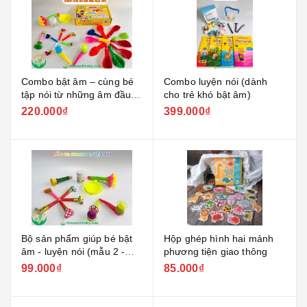
Combo bật âm – cùng bé
Combo luyện nói (dành
tập nói từ những âm đầu
cho trẻ khó bật âm)
tiên!
220.000₫
399.000₫
Bộ sản phẩm giúp bé bật
Hộp ghép hình hai mảnh
âm - luyện nói (mẫu 2 -
phương tiện giao thông
kèn thổi bong bóng)
99.000₫
85.000₫