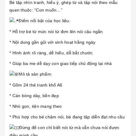
Bé tập nhìn tranh, hiểu ý, ghép từ và tập nói theo mẫu
quen thuộc: “Con muốn…”
Điểm nổi bật của học liệu:
* Hỗ trợ bé từ mức nói từ đơn lên nói câu ngắn
* Nội dung gần gũi với sinh hoạt hằng ngày
* Hình ảnh rõ ràng, dễ hiểu, dễ bắt chước
* Giúp ba mẹ dễ dạy con giao tiếp chủ động tại nhà
Mô tả sản phẩm:
* Gồm 24 thẻ tranh khổ A6
* Cán bóng dày, bền đẹp
* Nhỏ gọn, tiện mang theo
* Phù hợp cho bé chậm nói, bé đang tập diễn đạt nhu cầu
Đừng để con chỉ biết nói từ mà vẫn chưa nói được
điều mình cần.