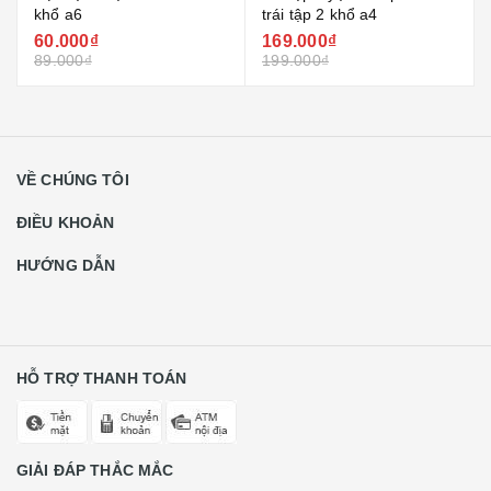
khổ a6
trái tập 2 khổ a4
60.000₫
169.000₫
89.000₫
199.000₫
VỀ CHÚNG TÔI
ĐIỀU KHOẢN
HƯỚNG DẪN
HỖ TRỢ THANH TOÁN
GIẢI ĐÁP THẮC MẮC