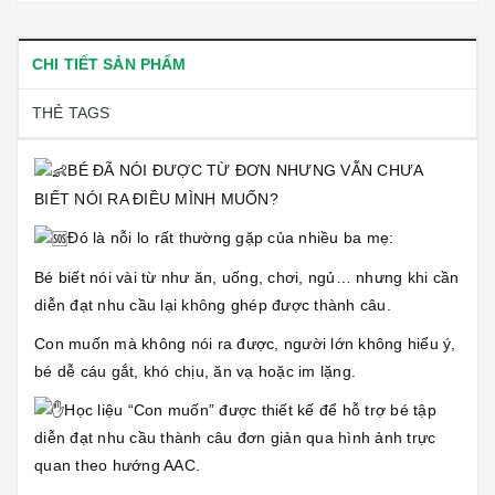
CHI TIẾT SẢN PHẨM
THẺ TAGS
BÉ ĐÃ NÓI ĐƯỢC TỪ ĐƠN NHƯNG VẪN CHƯA
BIẾT NÓI RA ĐIỀU MÌNH MUỐN?
Đó là nỗi lo rất thường gặp của nhiều ba mẹ:
Bé biết nói vài từ như ăn, uống, chơi, ngủ… nhưng khi cần
diễn đạt nhu cầu lại không ghép được thành câu.
Con muốn mà không nói ra được, người lớn không hiểu ý,
bé dễ cáu gắt, khó chịu, ăn vạ hoặc im lặng.
Học liệu “Con muốn” được thiết kế để hỗ trợ bé tập
diễn đạt nhu cầu thành câu đơn giản qua hình ảnh trực
quan theo hướng AAC.