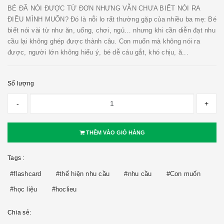
BÉ ĐÃ NÓI ĐƯỢC TỪ ĐƠN NHƯNG VẪN CHƯA BIẾT NÓI RA
ĐIỀU MÌNH MUỐN? Đó là nỗi lo rất thường gặp của nhiều ba mẹ: Bé
biết nói vài từ như ăn, uống, chơi, ngủ… nhưng khi cần diễn đạt nhu
cầu lại không ghép được thành câu. Con muốn mà không nói ra
được, người lớn không hiểu ý, bé dễ cáu gắt, khó chịu, ă...
Số lượng
-
+
THÊM VÀO GIỎ HÀNG
Tags :
#flashcard
#thể hiện nhu cầu
#nhu cầu
#Con muốn
#học liệu
#hoclieu
Chia sẻ: