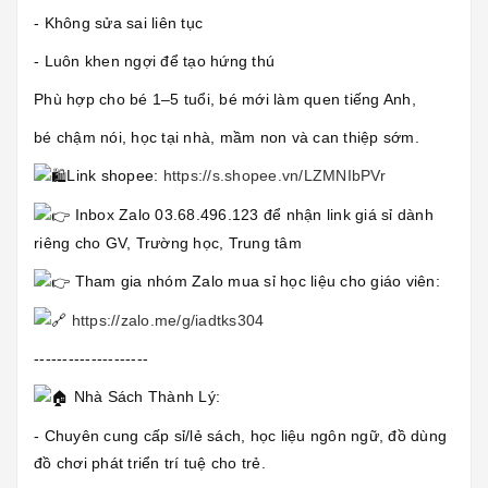
- Không sửa sai liên tục
- Luôn khen ngợi để tạo hứng thú
Phù hợp cho bé 1–5 tuổi, bé mới làm quen tiếng Anh,
bé chậm nói, học tại nhà, mầm non và can thiệp sớm.
Link shopee:
https://s.shopee.vn/LZMNIbPVr
Inbox Zalo 03.68.496.123 để nhận link giá sỉ dành
riêng cho GV, Trường học, Trung tâm
Tham gia nhóm Zalo mua sỉ học liệu cho giáo viên:
https://zalo.me/g/iadtks304
--------------------
Nhà Sách Thành Lý:
- Chuyên cung cấp sỉ/lẻ sách, học liệu ngôn ngữ, đồ dùng
đồ chơi phát triển trí tuệ cho trẻ.