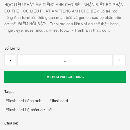
HỌC LIỆU PHÁT ÂM TIẾNG ANH CHO BÉ - NHẬN BIẾT BỘ PHẬN
CƠ THỂ HỌC LIỆU PHÁT ÂM TIẾNG ANH CHO BÉ giúp trẻ học
tiếng Anh tự nhiên thông qua nhận biết và gọi tên các bộ phận trên
cơ thể. ĐIỂM NỔI BẬT: - Từ vựng gắn liền với cơ thể thật: hand,
finger, eye, nose, mouth, knee, foot… - Tranh ảnh thật, có...
Số lượng
-
+
THÊM VÀO GIỎ HÀNG
Tags :
#flashcard tiếng anh
#flashcard
#flashcard bộ phận cơ thể
Chia sẻ: