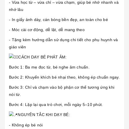
- Vừa học từ – vừa chỉ – vừa chạm, giúp bé nhớ nhanh và
nhớ lâu
- In giấy ảnh dày, cán bóng bền đẹp, an toàn cho bé
- Móc cài cơ động, dễ lật, dễ mang theo
- Tặng kèm hướng dẫn sử dụng chi tiết cho phụ huynh và
giáo viên
CÁCH DẠY BÉ PHÁT ÂM:
Bước 1: Ba mẹ đọc từ, bé nghe âm chuẩn.
Bước 2: Khuyến khích bé nhại theo, không ép chuẩn ngay.
Bước 3: Chỉ và chạm vào bộ phận cơ thể tương ứng khi
nói từ.
Bước 4: Lặp lại qua trò chơi, mỗi ngày 5–10 phút.
NGUYÊN TẮC KHI DẠY BÉ:
- Không ép bé nói