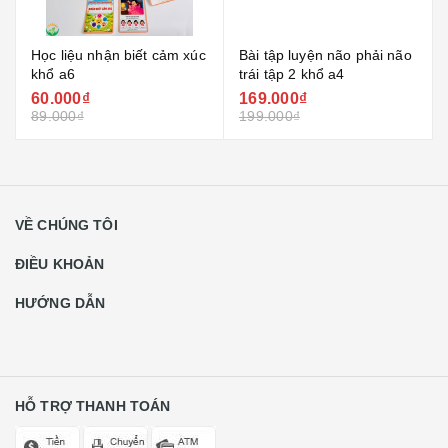
Học liệu nhận biết cảm xúc
Bài tập luyện não phải não
khổ a6
trái tập 2 khổ a4
60.000₫
169.000₫
89.000₫
199.000₫
VỀ CHÚNG TÔI
ĐIỀU KHOẢN
HƯỚNG DẪN
HỖ TRỢ THANH TOÁN