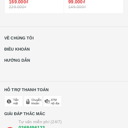
169.000₫
99.000₫
229.000₫
149.000₫
VỀ CHÚNG TÔI
ĐIỀU KHOẢN
HƯỚNG DẪN
HỖ TRỢ THANH TOÁN
GIẢI ĐÁP THẮC MẮC
Tư vấn miễn phí (24/7)
0368496123