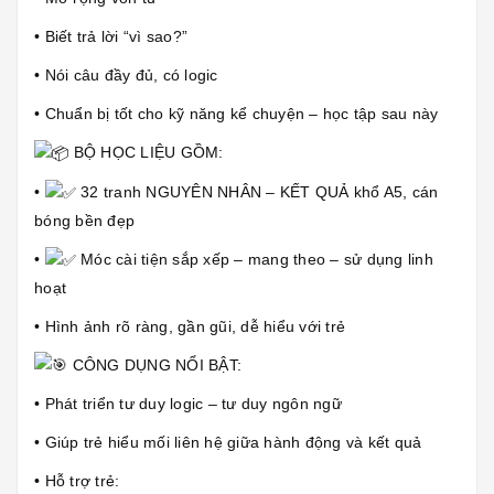
• Biết trả lời “vì sao?”
• Nói câu đầy đủ, có logic
• Chuẩn bị tốt cho kỹ năng kể chuyện – học tập sau này
BỘ HỌC LIỆU GỒM:
•
32 tranh NGUYÊN NHÂN – KẾT QUẢ khổ A5, cán
bóng bền đẹp
•
Móc cài tiện sắp xếp – mang theo – sử dụng linh
hoạt
• Hình ảnh rõ ràng, gần gũi, dễ hiểu với trẻ
CÔNG DỤNG NỔI BẬT:
• Phát triển tư duy logic – tư duy ngôn ngữ
• Giúp trẻ hiểu mối liên hệ giữa hành động và kết quả
• Hỗ trợ trẻ: