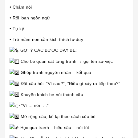
• Chậm nói
• Rối loạn ngôn ngữ
• Tự kỷ
• Trẻ mầm non cần kích thích tư duy
GỢI Ý CÁC BƯỚC DẠY BÉ:
Cho bé quan sát từng tranh → gọi tên sự việc
Ghép tranh nguyên nhân – kết quả
Đặt câu hỏi: “Vì sao?”, “Điều gì xảy ra tiếp theo?”
Khuyến khích bé nói thành câu:
“Vì … nên …”
Mở rộng câu, kể lại theo cách của bé
Học qua tranh – hiểu sâu – nói tốt