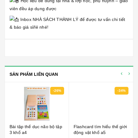
Học liệu dễ dùng tại nhà & lớp học, phụ huynh – giáo
viên đều áp dụng được
Inbox NHÀ SÁCH THÀNH LÝ để được tư vấn chi tiết
& báo giá sỉ/lẻ nhé!
SẢN PHẨM LIÊN QUAN
-26%
-34%
Bài tập thể dục não bộ tập
Flashcard tìm hiểu thế giới
3 khổ a4
động vật khổ a5