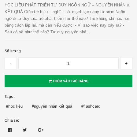
HỌC LIỆU PHÁT TRIỂN TƯ DUY NGÔN NGỮ – NGUYÊN NHÂN &
KẾT QUẢ Giúp trẻ hiểu – nghĩ – nói mạch lạc ngay từ sớm Ngôn
ngữ & tư duy của trẻ phát triển như thế nào? Trẻ không chỉ học nói
bằng cách lặp lại, mà cần hiểu được: - Vì sao việc này xảy ra? -
Sau đó sẽ như thế nào? Tư duy nguyên nhâ...
Số lượng
-
+
THÊM VÀO GIỎ HÀNG
Tags :
#học liệu
#nguyên nhân kết quả
#flashcard
Chia sẻ: