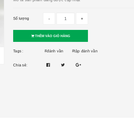
-
+
Số lượng
THÊM VÀO GIỎ HÀNG
#đánh vần
#tập đánh vần
Tags :
Chia sẻ: