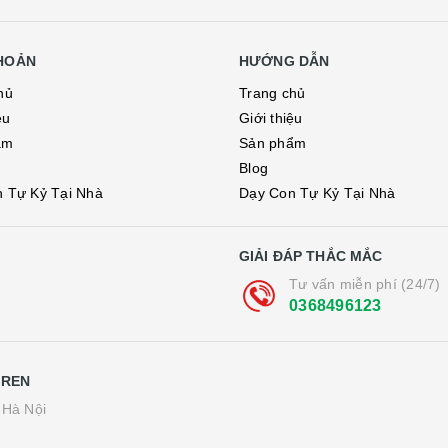
KHOẢN
HƯỚNG DẪN
hủ
Trang chủ
ệu
Giới thiệu
ẩm
Sản phẩm
Blog
 Tự Kỷ Tại Nhà
Dạy Con Tự Kỷ Tại Nhà
GIẢI ĐÁP THẮC MẮC
Tư vấn miễn phí (24/7)
0368496123
DREN
 Hà Nội