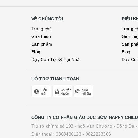
VỀ CHÚNG TÔI
ĐIỀU 
Trang chủ
Trang c
Giới thiệu
Giới thi
Sản phẩm
Sản ph
Blog
Blog
Dạy Con Tự Kỷ Tại Nhà
Dạy Con
HỖ TRỢ THANH TOÁN
CÔNG TY CỔ PHẦN GIÁO DỤC SỚM HAPPY CHIL
Trụ sở chính: số 193 - ngõ Văn Chương - Đống Đa -
Điện thoại :
0368496123 - 0822223366