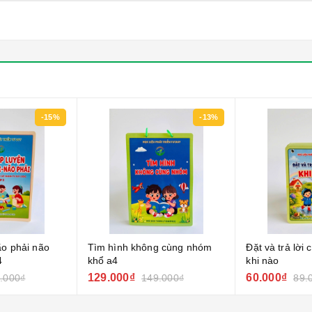
-15%
-13%
ão phải não
Tìm hình không cùng nhóm
Đặt và trả lời 
4
khổ a4
khi nào
129.000₫
60.000₫
.000₫
149.000₫
89.