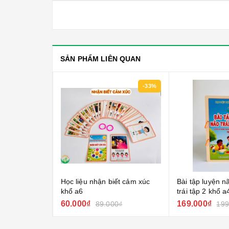
SẢN PHẨM LIÊN QUAN
-23%
-33%
tư duy so
Học liệu nhận biết cảm xúc
Bài tập luyện n
 lập khổ a5
khổ a6
trái tập 2 khổ a
60.000₫
169.000₫
00₫
89.000₫
199