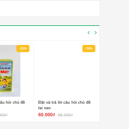
-33%
-33%
câu hỏi chủ đề
Đặt và trả lời câu hỏi chủ đề
Mẫu câu giao
tại sao
(dạy bé sinh
khổ a6
60.000₫
60.000₫
000₫
89.000₫
80