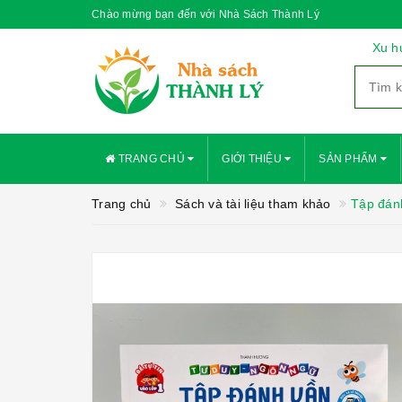
Chào mừng bạn đến với Nhà Sách Thành Lý
Xu h
TRANG CHỦ
GIỚI THIỆU
SẢN PHẨM
Trang chủ
Sách và tài liệu tham khảo
Tập đánh