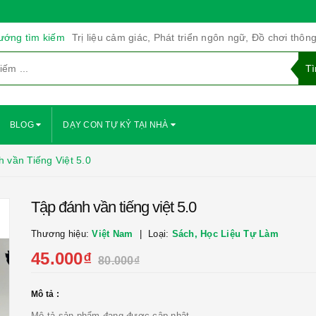
ướng tìm kiếm
Trị liệu cảm giác, Phát triển ngôn ngữ, Đồ chơi thôn
BLOG
DẠY CON TỰ KỶ TẠI NHÀ
 vần Tiếng Việt 5.0
Tập đánh vần tiếng việt 5.0
Thương hiệu:
Việt Nam
Loại:
Sách, Học Liệu Tự Làm
45.000₫
80.000₫
Mô tả :
Mô tả sản phẩm đang được cập nhật