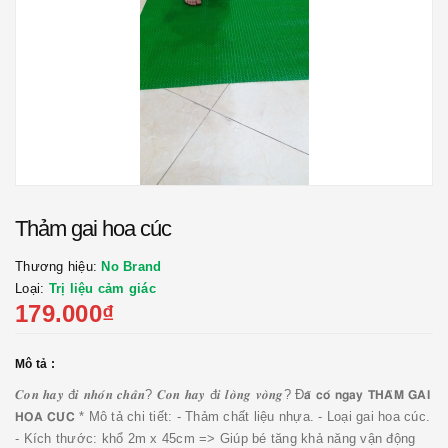
Thảm gai hoa cúc
Thương hiệu:
No Brand
Loại:
Trị liệu cảm giác
179.000₫
Mô tả :
𝑪𝒐𝒏 𝒉𝒂𝒚 đ𝒊 𝒏𝒉𝒐́𝒏 𝒄𝒉𝒂̂𝒏? 𝑪𝒐𝒏 𝒉𝒂𝒚 đ𝒊 𝒍𝒐̀𝒏𝒈 𝒗𝒐̀𝒏𝒈? Đ𝗮̃ 𝗰𝗼́ 𝗻𝗴𝗮𝘆 𝗧𝗛𝗔̉𝗠 𝗚𝗔𝗜
𝗛𝗢𝗔 𝗖𝗨́𝗖 * Mô tả chi tiết: - Thảm chất liệu nhựa. - Loại gai hoa cúc.
- Kích thước: khổ 2m x 45cm => Giúp bé tăng khả năng vận động