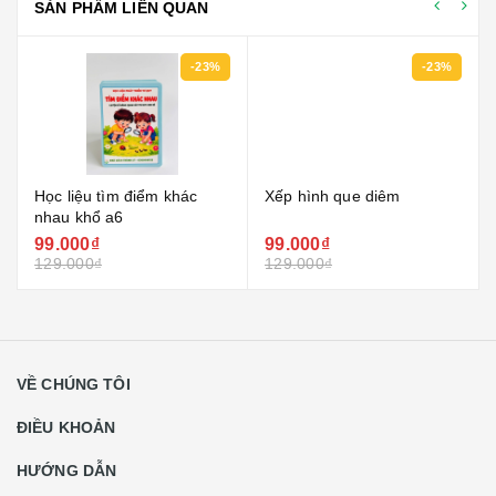
SẢN PHẨM LIÊN QUAN
-23%
-23%
Học liệu tìm điểm khác
Xếp hình que diêm
nhau khổ a6
99.000₫
99.000₫
129.000₫
129.000₫
VỀ CHÚNG TÔI
ĐIỀU KHOẢN
HƯỚNG DẪN