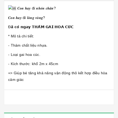
𝑪𝒐𝒏 𝒉𝒂𝒚 đ𝒊 𝒏𝒉𝒐́𝒏 𝒄𝒉𝒂̂𝒏?
𝑪𝒐𝒏 𝒉𝒂𝒚 đ𝒊 𝒍𝒐̀𝒏𝒈 𝒗𝒐̀𝒏𝒈?
Đ𝗮̃ 𝗰𝗼́ 𝗻𝗴𝗮𝘆 𝗧𝗛𝗔̉𝗠 𝗚𝗔𝗜 𝗛𝗢𝗔 𝗖𝗨́𝗖
* Mô tả chi tiết:
- Thảm chất liệu nhựa.
- Loại gai hoa cúc.
- Kích thước: khổ 2m x 45cm
=> Giúp bé tăng khả năng vận động thô kết hợp điều hòa
cảm giác