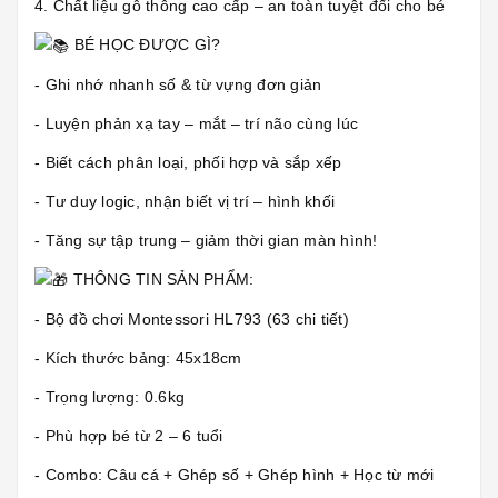
4. Chất liệu gỗ thông cao cấp – an toàn tuyệt đối cho bé
BÉ HỌC ĐƯỢC GÌ?
- Ghi nhớ nhanh số & từ vựng đơn giản
- Luyện phản xạ tay – mắt – trí não cùng lúc
- Biết cách phân loại, phối hợp và sắp xếp
- Tư duy logic, nhận biết vị trí – hình khối
- Tăng sự tập trung – giảm thời gian màn hình!
THÔNG TIN SẢN PHẨM:
- Bộ đồ chơi Montessori HL793 (63 chi tiết)
- Kích thước bảng: 45x18cm
- Trọng lượng: 0.6kg
- Phù hợp bé từ 2 – 6 tuổi
- Combo: Câu cá + Ghép số + Ghép hình + Học từ mới