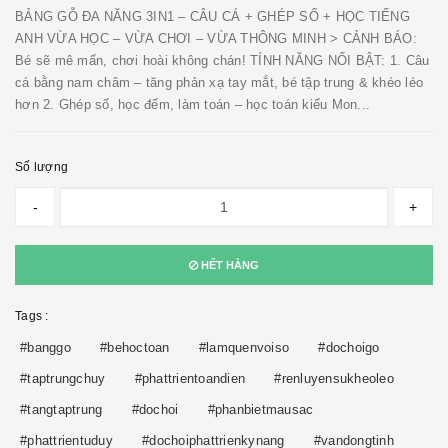
BẢNG GỖ ĐA NĂNG 3IN1 – CÂU CÁ + GHÉP SỐ + HỌC TIẾNG
ANH VỪA HỌC – VỪA CHƠI – VỪA THÔNG MINH > CẢNH BÁO:
Bé sẽ mê mẩn, chơi hoài không chán! TÍNH NĂNG NỔI BẬT: 1. Câu
cá bằng nam châm – tăng phản xạ tay mắt, bé tập trung & khéo léo
hơn 2. Ghép số, học đếm, làm toán – học toán kiểu Mon...
Số lượng
-
+
HẾT HÀNG
Tags :
#banggo
#behoctoan
#lamquenvoiso
#dochoigo
#taptrungchuy
#phattrientoandien
#renluyensukheoleo
#tangtaptrung
#dochoi
#phanbietmausac
#phattrientuduy
#dochoiphattrienkynang
#vandongtinh