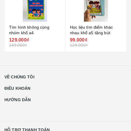
Tìm hình không cùng
Học liệu tìm điểm khác
nhóm khổ a4
nhau khổ a5 tặng bút
129.000₫
99.000₫
149.000₫
129.000₫
VỀ CHÚNG TÔI
ĐIỀU KHOẢN
HƯỚNG DẪN
HỖ TRỢ THANH TOÁN