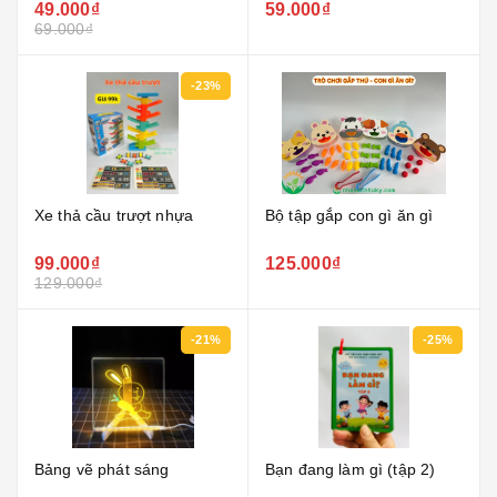
49.000₫
59.000₫
69.000₫
-23%
Xe thả cầu trượt nhựa
Bộ tập gắp con gì ăn gì
99.000₫
125.000₫
129.000₫
-21%
-25%
Bảng vẽ phát sáng
Bạn đang làm gì (tập 2)