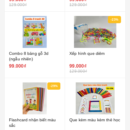
129.000₫
129.000₫
-23%
Combo 8 bảng gỗ 3d
Xếp hình que diêm
(ngẫu nhiên)
99.000₫
99.000₫
129.000₫
-29%
Flashcard nhận biết màu
Que kèm màu kèm thẻ học
sắc