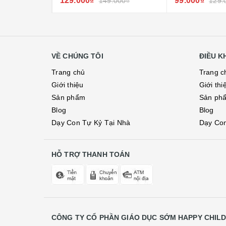
129.000₫
99.000₫
000₫
149.000₫
129.
VỀ CHÚNG TÔI
ĐIỀU 
Trang chủ
Trang c
Giới thiệu
Giới thi
Sản phẩm
Sản ph
Blog
Blog
Dạy Con Tự Kỷ Tại Nhà
Dạy Con
HỖ TRỢ THANH TOÁN
CÔNG TY CỔ PHẦN GIÁO DỤC SỚM HAPPY CHIL