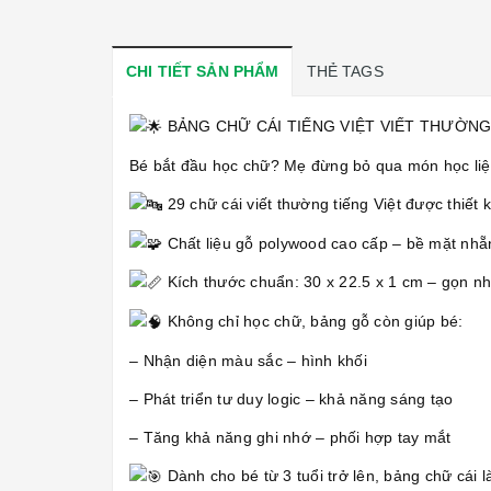
CHI TIẾT SẢN PHẨM
THẺ TAGS
BẢNG CHỮ CÁI TIẾNG VIỆT VIẾT THƯỜN
Bé bắt đầu học chữ? Mẹ đừng bỏ qua món học liệu 
29 chữ cái viết thường tiếng Việt được thiết 
Chất liệu gỗ polywood cao cấp – bề mặt nhẵn
Kích thước chuẩn: 30 x 22.5 x 1 cm – gọn nh
Không chỉ học chữ, bảng gỗ còn giúp bé:
– Nhận diện màu sắc – hình khối
– Phát triển tư duy logic – khả năng sáng tạo
– Tăng khả năng ghi nhớ – phối hợp tay mắt
Dành cho bé từ 3 tuổi trở lên, bảng chữ cái 