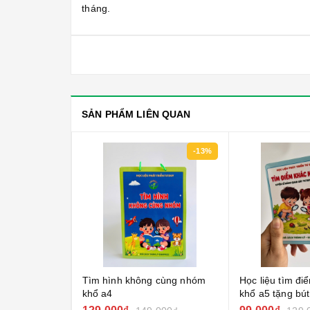
tháng.
SẢN PHẨM LIÊN QUAN
-15%
-13%
o phải não
Tìm hình không cùng nhóm
Học liệu tìm đ
khổ a4
khổ a5 tặng bút