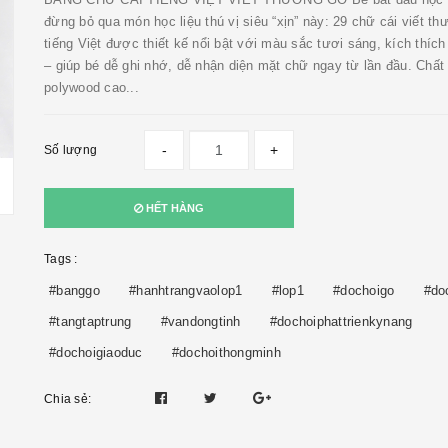
đừng bỏ qua món học liệu thú vị siêu “xịn” này: 29 chữ cái viết t
tiếng Việt được thiết kế nổi bật với màu sắc tươi sáng, kích thích 
– giúp bé dễ ghi nhớ, dễ nhận diện mặt chữ ngay từ lần đầu. Chất 
polywood cao...
-
+
Số lượng
HẾT HÀNG
Tags :
#banggo
#hanhtrangvaolop1
#lop1
#dochoigo
#do
#tangtaptrung
#vandongtinh
#dochoiphattrienkynang
#dochoigiaoduc
#dochoithongminh
Chia sẻ: