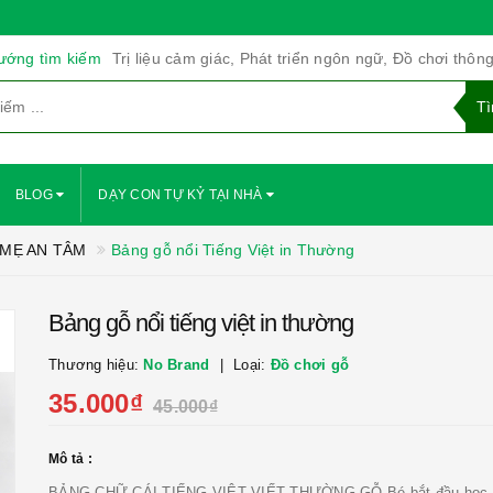
ướng tìm kiếm
Trị liệu cảm giác, Phát triển ngôn ngữ, Đồ chơi thôn
BLOG
DẠY CON TỰ KỶ TẠI NHÀ
 MẸ AN TÂM
Bảng gỗ nổi Tiếng Việt in Thường
Bảng gỗ nổi tiếng việt in thường
Thương hiệu:
No Brand
Loại:
Đồ chơi gỗ
35.000₫
45.000₫
Mô tả :
BẢNG CHỮ CÁI TIẾNG VIỆT VIẾT THƯỜNG GỖ Bé bắt đầu học