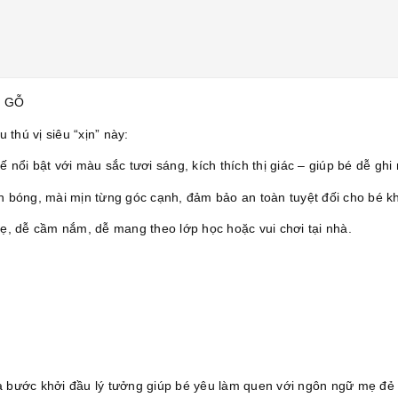
G GỖ
thú vị siêu “xịn” này:
kế nổi bật với màu sắc tươi sáng, kích thích thị giác – giúp bé dễ gh
 bóng, mài mịn từng góc cạnh, đảm bảo an toàn tuyệt đối cho bé kh
ẹ, dễ cầm nắm, dễ mang theo lớp học hoặc vui chơi tại nhà.
là bước khởi đầu lý tưởng giúp bé yêu làm quen với ngôn ngữ mẹ đẻ