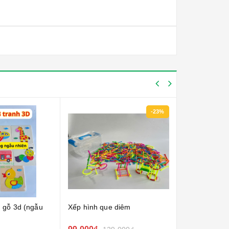
-23%
 gỗ 3d (ngẫu
Xếp hình que diêm
Flashcard nh