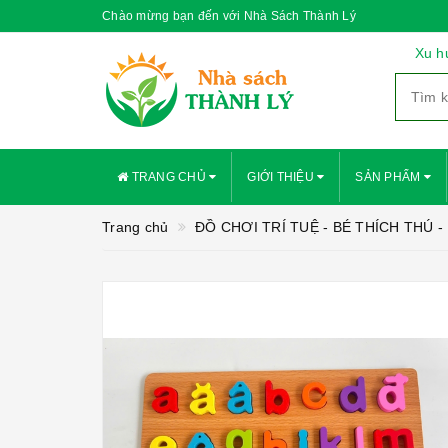
Chào mừng bạn đến với Nhà Sách Thành Lý
Xu h
TRANG CHỦ
GIỚI THIỆU
SẢN PHẨM
Trang chủ
ĐỒ CHƠI TRÍ TUỆ - BÉ THÍCH THÚ -