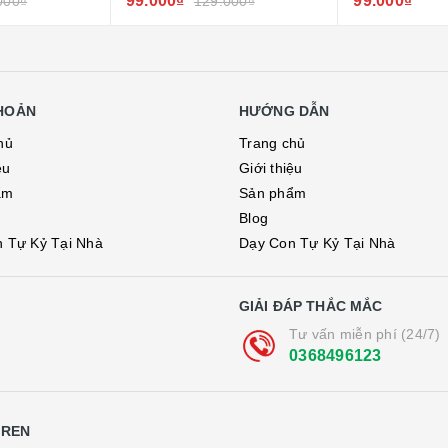
99.000₫
99.000₫
000₫
129.000₫
KHOẢN
HƯỚNG DẪN
hủ
Trang chủ
ệu
Giới thiệu
ẩm
Sản phẩm
Blog
 Tự Kỷ Tại Nhà
Dạy Con Tự Kỷ Tại Nhà
GIẢI ĐÁP THẮC MẮC
Tư vấn miễn phí (24/7)
0368496123
DREN