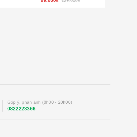
99.000₫
49.000₫
129.000₫
69
Góp ý, phản ánh (8h00 - 20h00)
0822223366