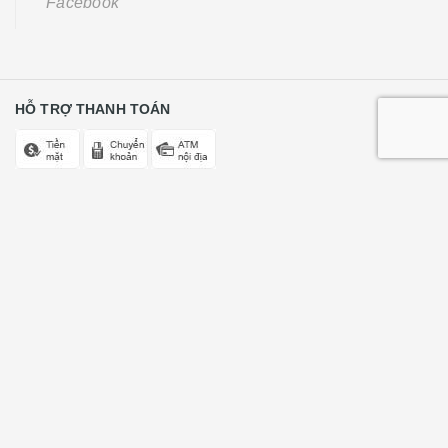
Facebook
HỖ TRỢ THANH TOÁN
GIẢI ĐÁP THẮC MẮC
Tư vấn miễn phí (24/7)
0368496123
Góp ý, phản ánh (8h00 - 20h00)
0822223366
CÔNG TY CỔ PHẦN GIÁO DỤC SỚM HAPPY CHILDREN
Trụ sở chính: số 193 - ngõ Văn Chương - Đống Đa - Hà Nội
Điện thoại :
0368496123 - 0822223366