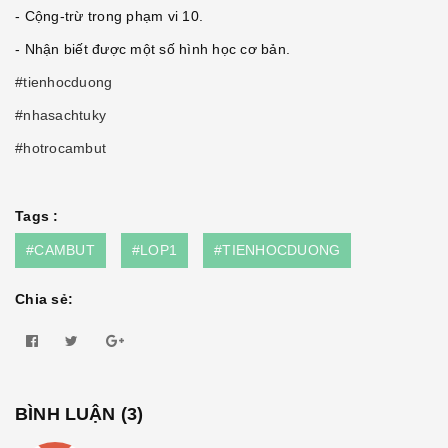
- Cộng-trừ trong phạm vi 10.
- Nhận biết được một số hình học cơ bản.
#tienhocduong
#nhasachtuky
#hotrocambut
Tags :
#CAMBUT
#LOP1
#TIENHOCDUONG
Chia sẻ:
BÌNH LUẬN (
3
)