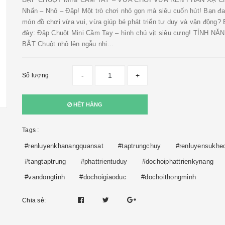
Nhấn – Nhô – Đập! Một trò chơi nhỏ gọn mà siêu cuốn hút! Bạn đa
món đồ chơi vừa vui, vừa giúp bé phát triển tư duy và vận động?
đây: Đập Chuột Mini Cầm Tay – hình chú vịt siêu cưng! TÍNH NĂ
BẬT Chuột nhô lên ngẫu nhi...
-
+
Số lượng
HẾT HÀNG
Tags :
#renluyenkhanangquansat
#taptrungchuy
#renluyensukhe
#tangtaptrung
#phattrientuduy
#dochoiphattrienkynang
#vandongtinh
#dochoigiaoduc
#dochoithongminh
Chia sẻ: