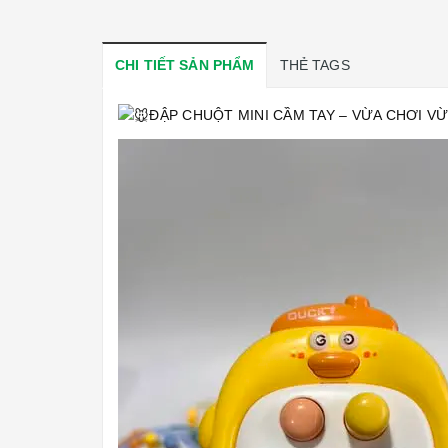
CHI TIẾT SẢN PHẨM
THẺ TAGS
ĐẬP CHUỘT MINI CẦM TAY – VỪA CHƠI VỪ