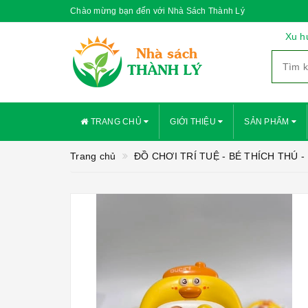
Chào mừng bạn đến với Nhà Sách Thành Lý
Xu h
TRANG CHỦ
GIỚI THIỆU
SẢN PHẨM
Trang chủ
ĐỒ CHƠI TRÍ TUỆ - BÉ THÍCH THÚ -