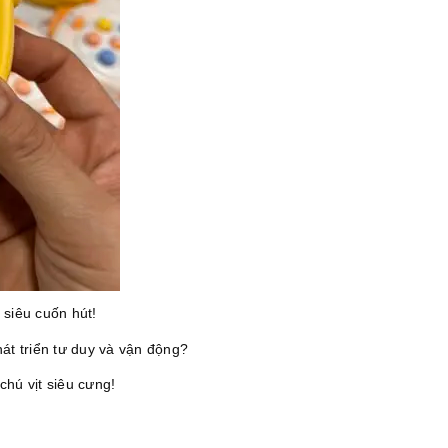
siêu cuốn hút!
át triển tư duy và vận động?
hú vịt siêu cưng!