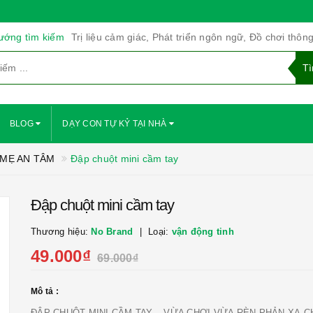
ướng tìm kiếm
Trị liệu cảm giác, Phát triển ngôn ngữ, Đồ chơi thôn
BLOG
DẠY CON TỰ KỶ TẠI NHÀ
 MẸ AN TÂM
Đập chuột mini cầm tay
Đập chuột mini cầm tay
Thương hiệu:
No Brand
Loại:
vận động tinh
49.000₫
69.000₫
Mô tả :
ĐẬP CHUỘT MINI CẦM TAY – VỪA CHƠI VỪA RÈN PHẢN XẠ C