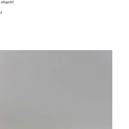
 nhanh!
t