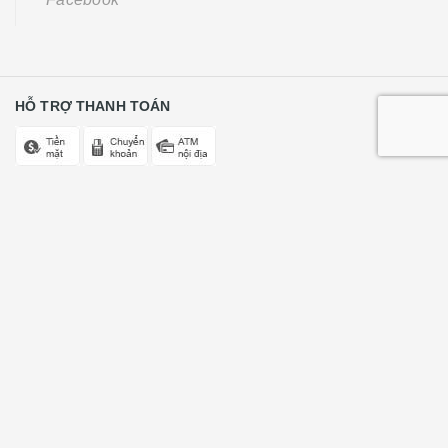
HỖ TRỢ THANH TOÁN
GIẢI ĐÁP THẮC MẮC
Tư vấn miễn phí (24/7)
0368496123
Góp ý, phản ánh (8h00 - 20h00)
0822223366
CÔNG TY CỔ PHẦN GIÁO DỤC SỚM HAPPY CHILDREN
Trụ sở chính: số 193 - ngõ Văn Chương - Đống Đa - Hà Nội
Điện thoại :
0368496123 - 0822223366