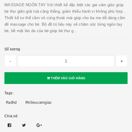
MASSAGE NGÓN TAY Với thiết kế đặc biệt các gai cảm giác giúp
bé thư giãn giải toả căng thẳng, giảm thiểu hành vi không phù hợp...
Thiết kế tư thế cầm vô cùng thoải mái giúp cho ba mẹ dễ dàng cầm
để massage cho bé. Bộ đồ trị liệu này sẽ chăm sóc từng ngón tay
bé, bề mặt làn da của bé giúp bé thư g...
Số lượng
-
+
THÊM VÀO GIỎ HÀNG
Tags :
#adhd
#trilieucamgiac
Chia sẻ: