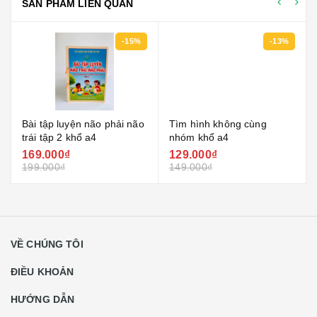
SẢN PHẨM LIÊN QUAN
-15%
-13%
Bài tập luyện não phải não
Tìm hình không cùng
trái tập 2 khổ a4
nhóm khổ a4
169.000₫
129.000₫
199.000₫
149.000₫
VỀ CHÚNG TÔI
ĐIỀU KHOẢN
HƯỚNG DẪN