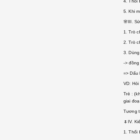
4. Thổi
5. Khi 
🌸III. S
1. Trò c
2. Trò 
3. Dùng
-> đồng 
=> Dấu 
VD: Hỏi
Trẻ : (k
giai đoạ
Tương t
🌷IV. K
1. Thổi