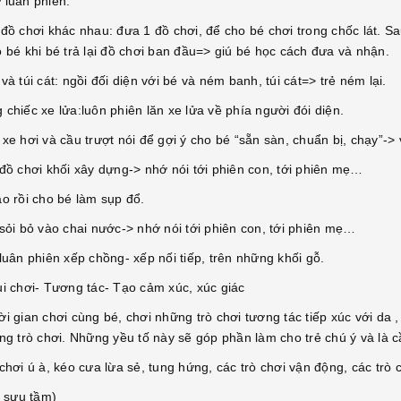
 luân phiên:
 đồ chơi khác nhau: đưa 1 đồ chơi, để cho bé chơi trong chốc lát. S
o bé khi bé trả lại đồ chơi ban đầu=> giú bé học cách đưa và nhận.
và túi cát: ngồi đối diện với bé và ném banh, túi cát=> trẻ ném lại.
chiếc xe lửa:luôn phiên lăn xe lửa về phía người đói diện.
xe hơi và cầu trượt nói để gợi ý cho bé “sẵn sàn, chuẩn bị, chạy”-> v
 đồ chơi khối xây dựng-> nhớ nói tới phiên con, tới phiên mẹ…
ao rồi cho bé làm sụp đổ.
 sỏi bỏ vào chai nước-> nhớ nói tới phiên con, tới phiên mẹ…
luân phiên xếp chồng- xếp nối tiếp, trên những khối gỗ.
ui chơi- Tương tác- Tạo cảm xúc, xúc giác
i gian chơi cùng bé, chơi những trò chơi tương tác tiếp xúc với da ,
ng trò chơi. Những yều tố này sẽ góp phần làm cho trẻ chú ý và là c
chơi ú à, kéo cưa lừa sẻ, tung hứng, các trò chơi vận động, các trò 
̣u sưu tầm)