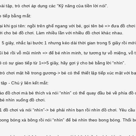
ài tập, trò chơi áp dụng các “Kỹ năng của tiền lời nói”.
o tiếp bằng mắt:
ại khi gọi tên: ngồi trên ghế ngang với bé, gọi tên bé => đưa đồ ch
i cho bé đồ chơi. Làm nhiều lần với nhiều đồ chơi khác nhau.
 5 giây, nhắc lại bước 1 nhưng kéo dài thời gian trong 5 giây rồi mớ
i bé rồi vỗ mũi mình => để bé nhìn minh, tư tương tự vỗ miệng, vỗ t
é có sự giao tiếp từ 1=>5 giây, hãy gợi ý cho bé bằng lời “nhìn”.
trò chơi mặt hề trong gương-> bé có thể thiết lập tiếp xúc mặt với 
i tập - Chú ý liên kết mắt:
vào đồ chơi mà bé thích và nói “nhìn” có thể quay đầu bé về phía đồ
 bé nhìn xuống đồ chơi.
 đồ chơi và nói “nhìn”-> bé phải nhìn bạn rồi nhìn đồ chơi. Yêu cầu
bong bóng xà bông rồi nói “nhìn” để bé nhìn theo bong bóng. Thổi bo