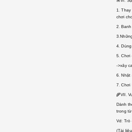
🌺VI. Sự
1. Thay
chơi ch
2. Banh 
3.Những 
4. Dùng 
5. Chơi
->xây c
6. Nhặt
7. Chơi 
🌾VII. V
Dành thờ
trong từ
Vd: Trò 
(Tài liê