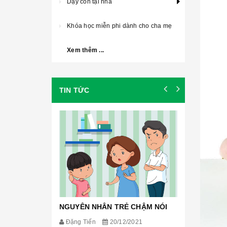
Dạy con tại nhà
Khóa học miễn phi dành cho cha mẹ
Xem thêm ...
TIN TỨC
CÁC GIAI
Nguyễn T
Theo nghiê
Trích từ cu
rằng tất cả 
đoạn để đến
[Đọc tiếp...]
𝐆𝐢𝐚𝐢 đ𝐨𝐚̣𝐧 𝟏: 
NGUYÊN NHÂN TRẺ CHẬM NÓI
Đặng Tiến
20/12/2021