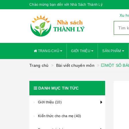
Chào mừng bạn đến với Nhà Sách Thành Lý
Xu h
TRANG CHỦ
GIỚI THIỆU
SẢN PHẨM
Trang chủ
Bài viết chuyên môn
💥MỘT SỐ BA
DANH MỤC TIN TỨC
Giới thiệu (10)
Kiến thức cho cha mẹ (40)