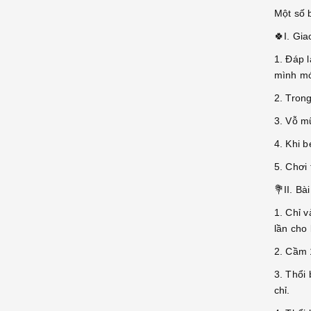
Một số b
🍀I. Gia
1. Đáp l
mình mớ
2. Trong
3. Vỗ mũ
4. Khi b
5. Chơi 
💐II. Bà
1. Chỉ 
lần cho
2. Cầm 1
3. Thổi 
chỉ.