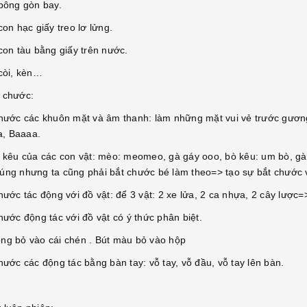
 bông gòn bay.
con hạc giấy treo lơ lửng.
con tàu bằng giấy trên nước.
 còi, kèn…
t chước:
chước các khuôn mặt và âm thanh: làm những mặt vui vẻ trước gươn
, Baaaa.
g kêu của các con vật: mèo: meomeo, gà gáy ooo, bò kêu: um bò, gà 
úng nhưng ta cũng phải bắt chước bé làm theo=> tạo sự bắt chước 
hước tác động với đồ vật: để 3 vật: 2 xe lửa, 2 ca nhựa, 2 cây lược
hước động tác với đồ vật có ý thức phân biệt.
ng bỏ vào cái chén . Bút màu bỏ vào hộp
hước các động tác bằng bàn tay: vỗ tay, vỗ đầu, vỗ tay lên bàn.