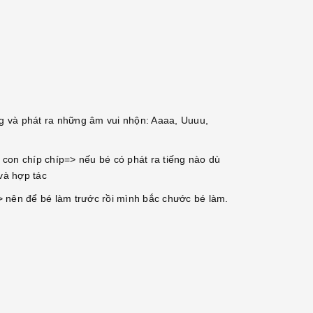
g và phát ra những âm vui nhộn: Aaaa, Uuuu,
con chíp chíp=> nếu bé có phát ra tiếng nào dù
và hợp tác
=> nên để bé làm trước rồi mình bắc chước bé làm.