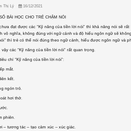
n Thị Lý
16/12/2021
SỐ BÀI HỌC CHO TRẺ CHẬM NÓI
hưa đạt được các “Kỹ năng của tiền lời nói” thì khả năng nói sẽ rất 
h vô nghĩa, không đúng với ngữ cảnh và độ hiểu ngôn ngữ sẽ không 
 nói” thì trẻ có thể nói đúng theo ngữ cảnh, hiểu được ngôn ngữ và 
 vậy các “Kỹ năng của tiền lời nói” rất quan trọng.
tiêu chí “Kỹ năng của tiền lời nói”:
iếp mắt.
liên kết.
ng ngón trỏ.
oát hơi thở.
hước.
n phiên.
ơi – tương tác – tạo cảm xúc – xúc giác.