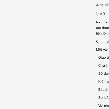
Nguyễ
💥MỘT 
Nếu bé c
âm than
tiền lời
Chính vì
Một vài 
- Giao t
- Chú ý 
- Sử dụ
- Kiểm s
- Bắt c
- Sự luâ
- Vui ch