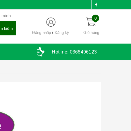
g minh
0
Đăng nhập
Đăng ký
Giỏ hàng
Hotline:
0368496123