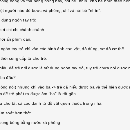
 bong bóng và thả bong bóng bay, nói bé “nhìn” cho bé nhìn theo bó
một người nào đó bước và phòng, chỉ và nói bé “nhìn”.
ử dụng ngón tay trỏ:
hơi chi chi chành chành.
chơi ấn phím đàn.
 ngón tay trỏ chỉ vào các hình ảnh con vật, đồ dùng, sơ đồ cơ thể…
thời cung cấp từ cho trẻ.
hiệu để trẻ nói được là sử dụng ngón tay trỏ, tuy trẻ chưa nói được
 ba đâu?
hông nói) nhưng chỉ vào ba -> trẻ đã hiểu được ba và thể hiện được n
n để trẻ phát ra được âm “ba” là rất gần.
ự cho tất cả các danh từ đồ vật quen thuộc trong nhà.
iểm soát hơn thở:
 bong bóng bằng nước xà phòng.