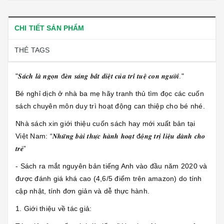
CHI TIẾT SẢN PHẨM
THẺ TAGS
"𝑺𝒂́𝒄𝒉 𝒍𝒂̀ 𝒏𝒈𝒐̣𝒏 đ𝒆̀𝒏 𝒔𝒂́𝒏𝒈 𝒃𝒂̂́𝒕 𝒅𝒊𝒆̣̂𝒕 𝒄𝒖̉𝒂 𝒕𝒓𝒊́ 𝒕𝒖𝒆̣̂ 𝒄𝒐𝒏 𝒏𝒈𝒖̛𝒐̛̀𝒊."
Bé nghỉ dịch ở nhà ba mẹ hãy tranh thủ tìm đọc các cuốn
sách chuyên môn duy trì hoạt động can thiệp cho bé nhé.
Nhà sách xin giới thiệu cuốn sách hay mới xuất bản tại
Việt Nam: “𝑵𝒉𝒖̛̃𝒏𝒈 𝒃𝒂̀𝒊 𝒕𝒉𝒖̛̣𝒄 𝒉𝒂̀𝒏𝒉 𝒉𝒐𝒂̣𝒕 đ𝒐̣̂𝒏𝒈 𝒕𝒓𝒊̣ 𝒍𝒊𝒆̣̂𝒖 𝒅𝒂̀𝒏𝒉 𝒄𝒉𝒐
𝒕𝒓𝒆̉”
- Sách ra mắt nguyên bản tiếng Anh vào đầu năm 2020 và
được đánh giá khá cao (4,6/5 điểm trên amazon) do tính
cập nhật, tính đơn giản và dễ thực hành.
1. Giới thiệu về tác giả: