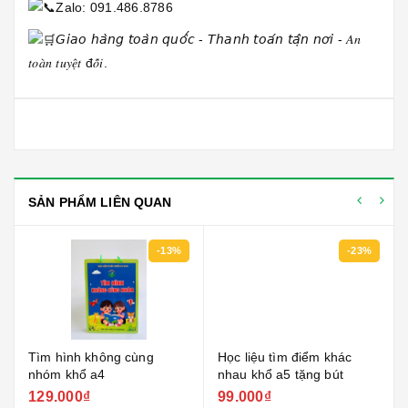
Zalo: 091.486.8786
𝘎𝘪𝘢𝘰 𝘩𝘢̀𝘯𝘨 𝘵𝘰𝘢̀𝘯 𝘲𝘶𝘰̂́𝘤 - 𝘛𝘩𝘢𝘯𝘩 𝘵𝘰𝘢́𝘯 𝘵𝘢̣̂𝘯 𝘯𝘰̛𝘪 - 𝐴𝑛
𝑡𝑜𝑎̀𝑛 𝑡𝑢𝑦𝑒̣̂𝑡 đ𝑜̂́𝑖.
SẢN PHẨM LIÊN QUAN
-13%
-23%
Tìm hình không cùng
Học liệu tìm điểm khác
nhóm khổ a4
nhau khổ a5 tặng bút
129.000₫
99.000₫