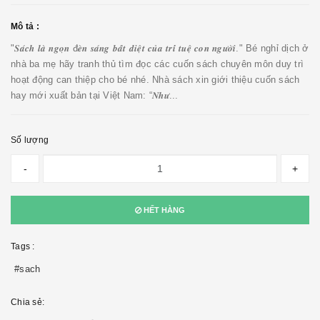
Mô tả :
"𝑺𝒂́𝒄𝒉 𝒍𝒂̀ 𝒏𝒈𝒐̣𝒏 đ𝒆̀𝒏 𝒔𝒂́𝒏𝒈 𝒃𝒂̂́𝒕 𝒅𝒊𝒆̣̂𝒕 𝒄𝒖̉𝒂 𝒕𝒓𝒊́ 𝒕𝒖𝒆̣̂ 𝒄𝒐𝒏 𝒏𝒈𝒖̛𝒐̛̀𝒊." Bé nghỉ dịch ở
nhà ba mẹ hãy tranh thủ tìm đọc các cuốn sách chuyên môn duy trì
hoạt động can thiệp cho bé nhé. Nhà sách xin giới thiệu cuốn sách
hay mới xuất bản tại Việt Nam: “𝑵𝒉𝒖̛...
Số lượng
-
+
HẾT HÀNG
Tags :
#sach
Chia sẻ: