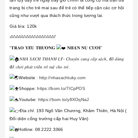
tận tụy dạy trẻ ngay bây giờ chính là công cụ mà bạn đã
trang bị cho trẻ mai sau để trẻ có thể tiếp cận các cơ hội
cũng như vượt qua thách thức trong tương lai.
Giá bìa: 120k
=̐̈=̐̈=̐̈=̐̈=̐̈=̐̈=̐̈=̐̈=̐̈=̐̈=̐̈=̐̈=̐̈=̐̈=̐̈=̐̈=̐̈=̐̈
“𝐓𝐑𝐀𝐎 𝐘𝐄̂𝐔 𝐓𝐇𝐔̛𝐎̛𝐍𝐆
𝐍𝐇𝐀̣̂𝐍 𝐍𝐔̣ 𝐂𝐔̛𝐎̛̀𝐈”
𝑁𝐻𝐴̀ 𝑆𝐴́𝐶𝐻 𝑇𝐻𝐴̀𝑁𝐻 𝐿𝑌́- 𝐶ℎ𝑢𝑦𝑒̂𝑛 𝑐𝑢𝑛𝑔 𝑐𝑎̂́𝑝 𝑠𝑎́𝑐ℎ, đ𝑜̂̀ 𝑑𝑢̀𝑛𝑔
đ𝑜̂̀ 𝑐ℎ𝑜̛𝑖 𝑝ℎ𝑎́𝑡 𝑡𝑟𝑖𝑒̂̉𝑛 𝑡𝑟𝑖́ 𝑡𝑢𝑒̣̂ 𝑐ℎ𝑜 𝑡𝑟𝑒̉.
Website :
http://nhasachtuky.com
Shoppe:
https://bom.to/7ICpPOS
Youtube:
https://bom.to/y8XOqNaJ
Địa chỉ: 193 Ngõ Văn Chương, Khâm Thiên, Hà Nội (
Đối diện cổng trường cấp hai Huy Văn)
Hotline: 08.2222.3366