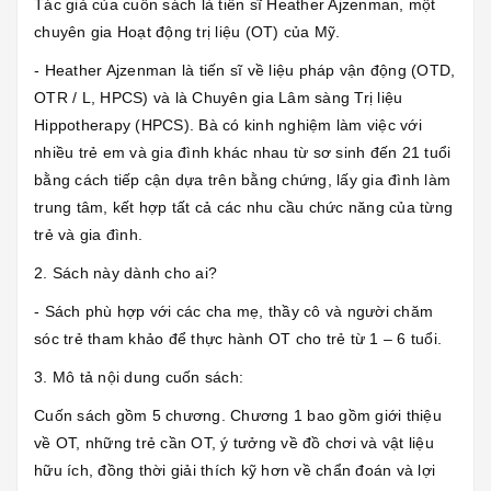
Tác giả của cuốn sách là tiến sĩ Heather Ajzenman, một
chuyên gia Hoạt động trị liệu (OT) của Mỹ.
- Heather Ajzenman là tiến sĩ về liệu pháp vận động (OTD,
OTR / L, HPCS) và là Chuyên gia Lâm sàng Trị liệu
Hippotherapy (HPCS). Bà có kinh nghiệm làm việc với
nhiều trẻ em và gia đình khác nhau từ sơ sinh đến 21 tuổi
bằng cách tiếp cận dựa trên bằng chứng, lấy gia đình làm
trung tâm, kết hợp tất cả các nhu cầu chức năng của từng
trẻ và gia đình.
2. Sách này dành cho ai?
- Sách phù hợp với các cha mẹ, thầy cô và người chăm
sóc trẻ tham khảo để thực hành OT cho trẻ từ 1 – 6 tuổi.
3. Mô tả nội dung cuốn sách:
Cuốn sách gồm 5 chương. Chương 1 bao gồm giới thiệu
về OT, những trẻ cần OT, ý tưởng về đồ chơi và vật liệu
hữu ích, đồng thời giải thích kỹ hơn về chẩn đoán và lợi