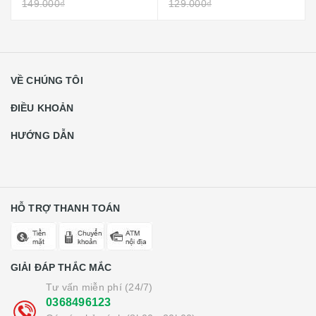
149.000₫
129.000₫
VỀ CHÚNG TÔI
ĐIỀU KHOẢN
HƯỚNG DẪN
HỖ TRỢ THANH TOÁN
GIẢI ĐÁP THẮC MẮC
Tư vấn miễn phí (24/7)
0368496123