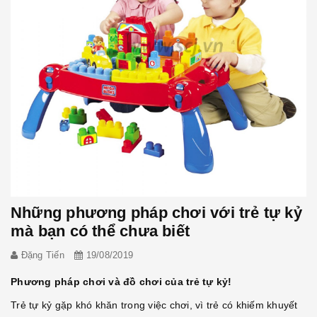
Những phương pháp chơi với trẻ tự kỷ
mà bạn có thể chưa biết
Đặng Tiến
19/08/2019
Phương pháp chơi và đồ chơi của trẻ tự kỷ!
Trẻ tự kỷ gặp khó khăn trong việc chơi, vì trẻ có khiếm khuyết