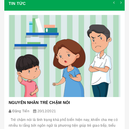
TIN TỨC
NGUYÊN NHÂN TRẺ CHẬM NÓI
Đặng Tiến
20/12/2021
Trẻ chậm nói là tình trạng khá phổ biến hiện nay, khiến cha mẹ có
nhiều lo lắng bởi ngôn ngữ là phương tiện giúp trẻ giao tiếp, biểu