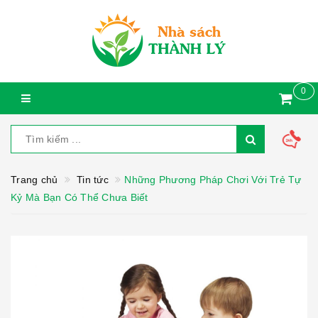
0
Trang chủ
Tin tức
Những Phương Pháp Chơi Với Trẻ Tự
Kỷ Mà Bạn Có Thể Chưa Biết