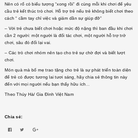
Nên có rổ có biểu tượng “xong rồi” đi cùng mỗi khi chơi để yêu
cầu trẻ kết thúc trò chơi. Hỗ trợ trẻ nếu trẻ không biết chơi theo
cách “ cầm tay chỉ việc và giảm dần sự giúp đỡ”
– Với trẻ chưa biết chơi hoặc mức độ nặng thì ban đầu khi chơi
cần 2 người: một người là đối tác chơi, một người hỗ trợ trở
chơi, sâu đó đổi lại vai.
– Các trò chơi nhóm nên tạo cho trẻ sự chờ đợi và biết lượt
chơi.
Món quà mà bố mẹ trao tặng cho trẻ là sự phát triển toàn diện
để trẻ có được tương lai tươi sáng, hãy chia sẻ thông tin này
đến với mọi người nếu bạn thấy hữu ích...
Theo Thúy Hà/ Gia Đình Việt Nam
Chia sẻ: