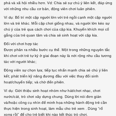
phá và xã hội nhiều hơn. Vd: Chia sẻ sự chú ý liên kết, đáp ứng
với những nhu cầu cơ bản, động viên chơi luân phiên.
Ví dụ: Bố trí một cặp người lớn với trẻ ngồi cạnh một cặp người
lớn và trẻ khác. Mỗi cặp chơi giống nhau, và người lớn kéo sự
chú ý của trẻ qua cách chơi của cặp kia. Khuyến khích mọi cố
gắng của trẻ quan tâm và chia sẻ sinh hoạt với cặp kia.
Đối với chơi hợp tác
Được phân ra nhiều bước cụ thể. Một trong những nguyên tắc
khi chơi với trẻ tự kỷ ở giai đoạn này là nới rộng nhu cầu tương
tác với người khác;
Động viên sự chọn lựa; tiếp tục nhấn mạnh chia sẻ chú ý liên
kết; phát triển kỹ năng đương đầu với việc thay đổi sinh
hoạt/chuyển tiếp; và chờ đến phiên.
Ví dụ: Giới thiệu sinh hoạt nhóm như hát/chơi nhạc, chơi
nước/cát, trò chơi xây dựng chung. Dùng lời nói đơn giản
và/hoặc công cụ nhìn để minh họa những hành động trẻ cần
thực hiện trong sinh hoạt, làm mẫu cho trẻ xem . Dùng “rổ
xong rồi” để cho trẻ biết khi nào kết thúc trò chơi.