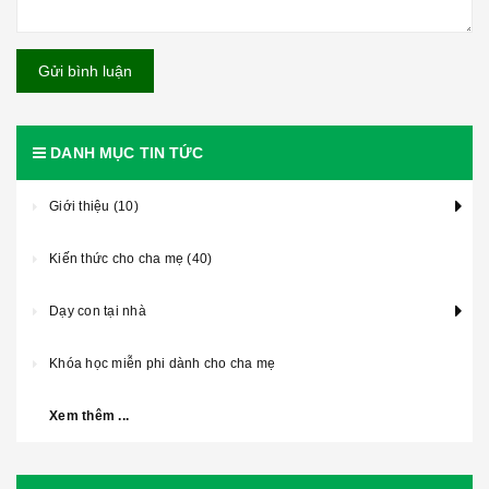
Gửi bình luận
DANH MỤC TIN TỨC
Giới thiệu (10)
Kiến thức cho cha mẹ (40)
Dạy con tại nhà
Khóa học miễn phi dành cho cha mẹ
Xem thêm ...