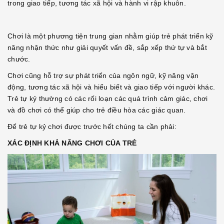
trong giao tiếp, tương tác xã hội và hành vi rập khuôn.
Chơi là một phương tiện trung gian nhằm giúp trẻ phát triển kỹ
năng nhận thức như giải quyết vấn đề, sắp xếp thứ tự và bắt
chước.
Chơi cũng hỗ trợ sự phát triển của ngôn ngữ, kỹ năng vận
động, tương tác xã hội và hiểu biết và giao tiếp với người khác.
Trẻ tự kỷ thường có các rối loạn các quá trình cảm giác, chơi
và đồ chơi có thể giúp cho trẻ điều hòa các giác quan.
Để trẻ tự kỷ chơi được trước hết chúng ta cần phải:
XÁC ĐỊNH KHẢ NĂNG CHƠI CỦA T
RẺ