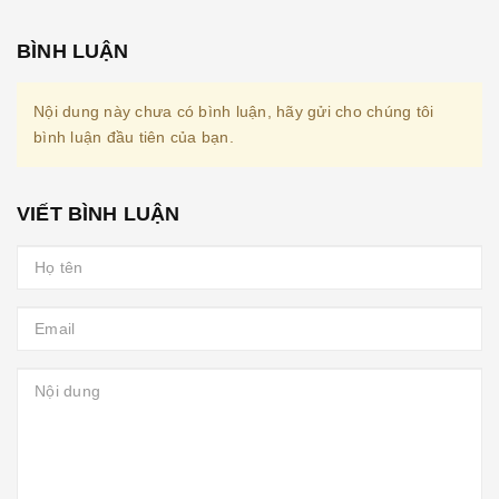
BÌNH LUẬN
Nội dung này chưa có bình luận, hãy gửi cho chúng tôi
bình luận đầu tiên của bạn.
VIẾT BÌNH LUẬN