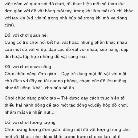
việc cầm và quan sát đồ chơi, rồi thực hiện một số thao tác
đơn giản với đồ vật bằng một tay, trong khi làm một cử chỉ khác
với tay kia (vd. vịn tủ trong nhà búp bê trong khi mở và đóng
cửa).
Đối với chơi quan hệ:
Củng cố trò chơi nối kết hai vật hoặc những phần khác nhau
của một đồ vật ví dụ: đập các đồ vật với nhau; xếp hàng, cặp
đôi hoặc tập hợp những đồ vật cùng loại.
Đối với chơi chức năng:
Chơi chức năng đơn giản – Dạy trẻ dùng một đồ vật với một
chủ đích vd.đẩy xe tải quanh phòng, chạm cốc để lên miệng
như để uống “khà”, cho búp bê ăn…
Chơi chức năng phức tạp – Trẻ được dạy cách thực hiện tối
thiểu hai hành động để tạo một tác động vd.đẩy hộp đồ chơi,
nhắm mắt và nhấn nút…
Đối với chơi tưởng tượng:
Chơi tưởng tượng đơn giản: dùng một đồ vật tượng trưng cho
một vật khác, như dùng khối tượng trưng cho xe lửa, ghế