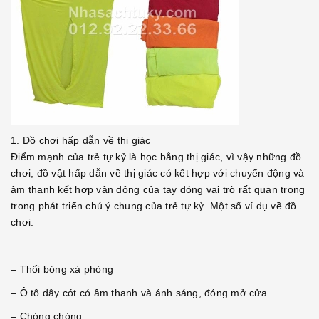
1. Đồ chơi hấp dẫn về thị giác
Điểm mạnh của trẻ tự kỷ là học bằng thị giác, vì vậy những đồ
chơi, đồ vật hấp dẫn về thị giác có kết hợp với chuyển động và
âm thanh kết hợp vận động của tay đóng vai trò rất quan trọng
trong phát triển chú ý chung của trẻ tự kỷ. Một số ví dụ về đồ
chơi:
– Thổi bóng xà phòng
– Ô tô dây cót có âm thanh và ánh sáng, đóng mở cửa
– Chóng chóng