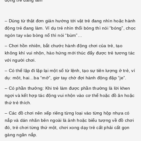
động trẻ đang làm
– Dùng từ thật đơn giản hướng tới vật trẻ đang nhìn hoặc hành
động trẻ đang làm. Ví dụ trẻ nhìn thổi bóng thì nói “bóng”, chọc
ngón tay vào bòng nổ thì nói “bùm”…
– Chơi hồn nhiên, bắt chước hành động chơi của trẻ, tạo
không khí vui nhộn, hào hứng mới thúc đẩy được trẻ tương tác
với người chơi.
– Có thể lặp đi lặp lại một số từ lệnh, tạo sự tiên lượng ở trẻ, ví
dụ: môt, hai…ba “mở”, giơ tay chờ đợi hành động đập “je”.
– Có phần thưởng: Khi trẻ làm được phần thường là lời khen
ngợi và kết hợp tác động vui nhộn vào cơ thể hoặc đồ ăn hoặc
thứ trẻ thích.
– Các đồ chơi nên xếp riêng từng loại vào từng hộp nhựa có
nắp và dán nhãn bên ngoài là ảnh hoặc biểu tượng về đồ chơi
đó, trẻ chơi từng thứ một, chơi xong dạy trẻ cất phải cất gọn
gàng ngăn nắp.