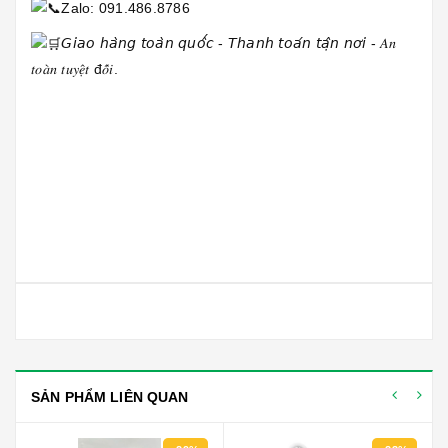
Zalo: 091.486.8786
𝘎𝘪𝘢𝘰 𝘩𝘢̀𝘯𝘨 𝘵𝘰𝘢̀𝘯 𝘲𝘶𝘰̂́𝘤 - 𝘛𝘩𝘢𝘯𝘩 𝘵𝘰𝘢́𝘯 𝘵𝘢̣̂𝘯 𝘯𝘰̛𝘪 - 𝐴𝑛
𝑡𝑜𝑎̀𝑛 𝑡𝑢𝑦𝑒̣̂𝑡 đ𝑜̂́𝑖.
SẢN PHẨM LIÊN QUAN