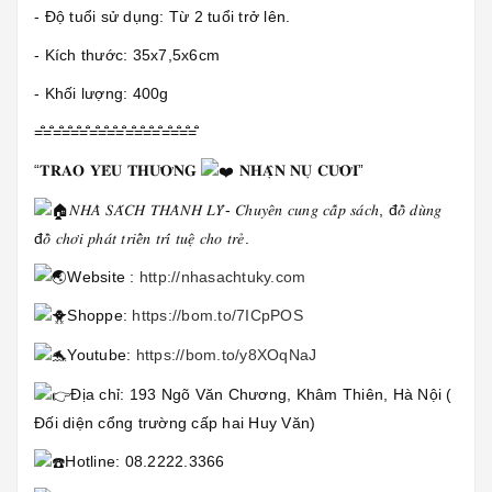
- Độ tuổi sử dụng: Từ 2 tuổi trở lên.
- Kích thước: 35x7,5x6cm
- Khối lượng: 400g
=̐̈=̐̈=̐̈=̐̈=̐̈=̐̈=̐̈=̐̈=̐̈=̐̈=̐̈=̐̈=̐̈=̐̈=̐̈=̐̈=̐̈=̐̈
“𝐓𝐑𝐀𝐎 𝐘𝐄̂𝐔 𝐓𝐇𝐔̛𝐎̛𝐍𝐆
𝐍𝐇𝐀̣̂𝐍 𝐍𝐔̣ 𝐂𝐔̛𝐎̛̀𝐈”
𝑁𝐻𝐴̀ 𝑆𝐴́𝐶𝐻 𝑇𝐻𝐴̀𝑁𝐻 𝐿𝑌́- 𝐶ℎ𝑢𝑦𝑒̂𝑛 𝑐𝑢𝑛𝑔 𝑐𝑎̂́𝑝 𝑠𝑎́𝑐ℎ, đ𝑜̂̀ 𝑑𝑢̀𝑛𝑔
đ𝑜̂̀ 𝑐ℎ𝑜̛𝑖 𝑝ℎ𝑎́𝑡 𝑡𝑟𝑖𝑒̂̉𝑛 𝑡𝑟𝑖́ 𝑡𝑢𝑒̣̂ 𝑐ℎ𝑜 𝑡𝑟𝑒̉.
Website :
http://nhasachtuky.com
Shoppe:
https://bom.to/7ICpPOS
Youtube:
https://bom.to/y8XOqNaJ
Địa chỉ: 193 Ngõ Văn Chương, Khâm Thiên, Hà Nội (
Đối diện cổng trường cấp hai Huy Văn)
Hotline: 08.2222.3366