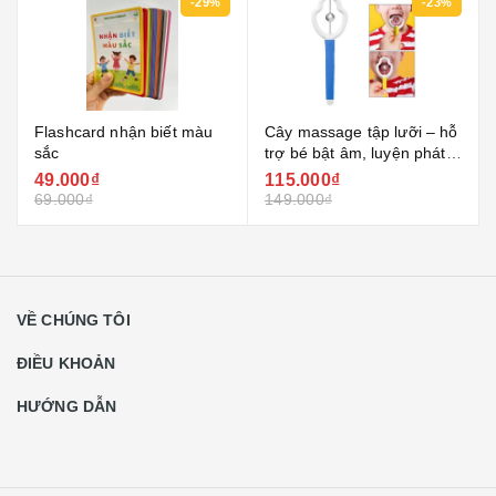
-29%
-23%
Flashcard nhận biết màu
Cây massage tập lưỡi – hỗ
sắc
trợ bé bật âm, luyện phát
âm rõ hơn
49.000₫
115.000₫
69.000₫
149.000₫
VỀ CHÚNG TÔI
ĐIỀU KHOẢN
HƯỚNG DẪN