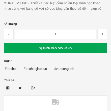
MONTESSORI: - Thiết kế đặc biệt gồm nhiều loại hình học khác
nhau cùng với bảng gỗ với số cọc tăng dần theo số đếm, giúp bé...
Số lượng
-
+
THÊM VÀO GIỎ HÀNG
Tags :
#dochoi
#dochoigiaoduc
#vandongtinh
Chia sẻ: