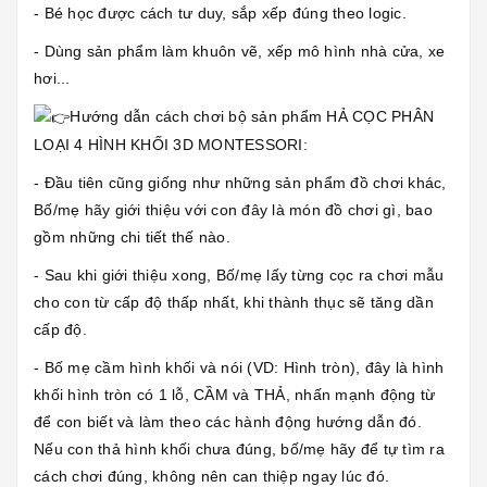
- Bé học được cách tư duy, sắp xếp đúng theo logic.
- Dùng sản phẩm làm khuôn vẽ, xếp mô hình nhà cửa, xe
hơi...
Hướng dẫn cách chơi bộ sản phẩm HẢ CỌC PHÂN
LOẠI 4 HÌNH KHỐI 3D MONTESSORI:
- Đầu tiên cũng giống như những sản phẩm đồ chơi khác,
Bố/mẹ hãy giới thiệu với con đây là món đồ chơi gì, bao
gồm những chi tiết thế nào.
- Sau khi giới thiệu xong, Bố/mẹ lấy từng cọc ra chơi mẫu
cho con từ cấp độ thấp nhất, khi thành thục sẽ tăng dần
cấp độ.
- Bố mẹ cầm hình khối và nói (VD: Hình tròn), đây là hình
khối hình tròn có 1 lỗ, CẦM và THẢ, nhấn mạnh động từ
để con biết và làm theo các hành động hướng dẫn đó.
Nếu con thả hình khối chưa đúng, bố/mẹ hãy để tự tìm ra
cách chơi đúng, không nên can thiệp ngay lúc đó.