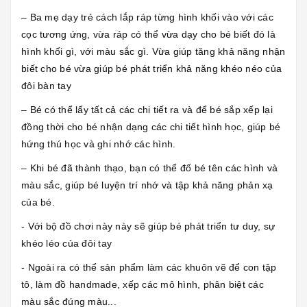
– Ba mẹ dạy trẻ cách lắp ráp từng hình khối vào với các
cọc tương ứng, vừa ráp có thể vừa dạy cho bé biết đó là
hình khối gì, với màu sắc gì. Vừa giúp tăng khả năng nhận
biết cho bé vừa giúp bé phát triển khả năng khéo néo của
đôi bàn tay
– Bé có thể lấy tất cả các chi tiết ra và để bé sắp xếp lại
đồng thời cho bé nhận dạng các chi tiết hình học, giúp bé
hứng thú học và ghi nhớ các hình.
– Khi bé đã thành thạo, bạn có thể đố bé tên các hình và
màu sắc, giúp bé luyện trí nhớ và tập khả năng phản xạ
của bé.
- Với bộ đồ chơi này này sẽ giúp bé phát triển tư duy, sự
khéo léo của đôi tay
- Ngoài ra có thể sản phẩm làm các khuôn vẽ để con tập
tô, làm đồ handmade, xếp các mô hình, phân biệt các
màu sắc đúng màu...