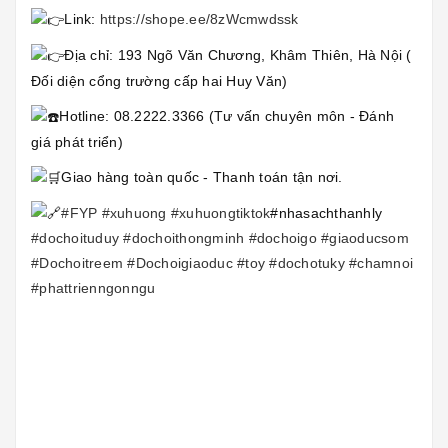
Link:
https://shope.ee/8zWcmwdssk
Địa chỉ: 193 Ngõ Văn Chương, Khâm Thiên, Hà Nội (
Đối diện cổng trường cấp hai Huy Văn)
Hotline: 08.2222.3366 (Tư vấn chuyên môn - Đánh
giá phát triển)
Giao hàng toàn quốc - Thanh toán tận nơi.
#FYP
#xuhuong
#xuhuongtiktok
#nhasachthanhly
#dochoituduy
#dochoithongminh
#dochoigo
#giaoducsom
#Dochoitreem
#Dochoigiaoduc
#toy
#dochotuky
#chamnoi
#phattrienngonngu