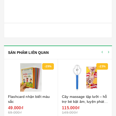
SẢN PHẨM LIÊN QUAN
-29%
-23%
Flashcard nhận biết màu
Cây massage tập lưỡi – hỗ
sắc
trợ bé bật âm, luyện phát
âm rõ hơn
49.000₫
115.000₫
69.000₫
149.000₫