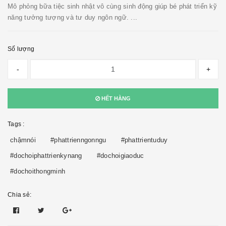
Mô phỏng bữa tiệc sinh nhật vô cùng sinh động giúp bé phát triển kỹ
năng tưởng tượng và tư duy ngôn ngữ. ...
Số lượng
-
+
HẾT HÀNG
Tags :
chậmnói
#phattrienngonngu
#phattrientuduy
#dochoiphattrienkynang
#dochoigiaoduc
#dochoithongminh
Chia sẻ: