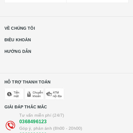
VỀ CHÚNG TÔI
ĐIỀU KHOẢN
HƯỚNG DẪN
HỖ TRỢ THANH TOÁN
GIẢI ĐÁP THẮC MẮC
Tư vấn miễn phí (24/7)
0368496123
Góp ý, phản ánh (8h00 - 20h00)