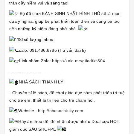
tràn đầy niềm vui và sáng tạo!
Bộ đồ chơi BÁNH SINH NHẬT HÌNH THỎ sẽ là món
quà ý nghĩa, giúp bé phát triển toàn diện và cùng bé tạo
nên những kỷ niệm đáng nhớ nhé.
Sỉ số lượng inbox:
Zalo: 091.486.8786 (Tư vấn đại lí)
Link nhóm Zalo:
https://zalo.me/g/iadtks304
--------------------
NHÀ SÁCH THÀNH LÝ:
- Chuyên sỉ lẻ sách, đồ chơi giáo dục sớm phát triển trí tuệ
cho trẻ em, thiết bị trị liệu cho trẻ chậm nói.
Website :
http://nhasachtuky.com
Hãy ấn theo dõi để nhận được nhiều Deal cực HOT
giảm cực SÂU SHOPPE