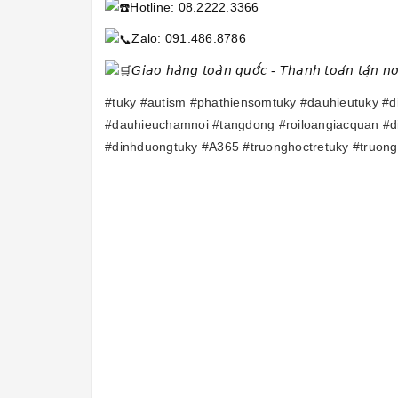
Hotline: 08.2222.3366
Zalo: 091.486.8786
𝘎𝘪𝘢𝘰 𝘩𝘢̀𝘯𝘨 𝘵𝘰𝘢̀𝘯 𝘲𝘶𝘰̂́𝘤 - 𝘛𝘩𝘢𝘯𝘩 𝘵𝘰𝘢́𝘯 𝘵𝘢̣̂𝘯 𝘯𝘰̛𝘪 - 
#tuky
#autism
#phathiensomtuky
#dauhieutuky
#d
#dauhieuchamnoi
#tangdong
#roiloangiacquan
#d
#dinhduongtuky
#A365
#truonghoctretuky
#truong