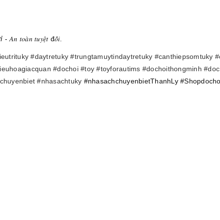
𝐴𝑛 𝑡𝑜𝑎̀𝑛 𝑡𝑢𝑦𝑒̣̂𝑡 đ𝑜̂́𝑖.
ieutrituky
#daytretuky
#trungtamuytindaytretuky
#canthiepsomtuky
#
ieuhoagiacquan
#dochoi
#toy
#toyforautims
#dochoithongminh
#doch
chuyenbiet
#nhasachtuky
#nhasachchuyenbietThanhLy #Shopdochoi