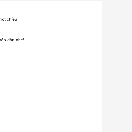
một chiều.
hấp dẫn nhé!