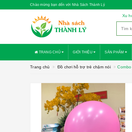
Chào mừng bạn đến với Nhà Sách Thành Lý
Xu h
TRANG CHỦ
GIỚI THIỆU
SẢN PHẨM
Trang chủ
Đồ chơi hỗ trợ trẻ chậm nói
Combo 