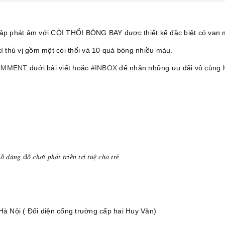
 tập phát âm với CÒI THỔI BÓNG BAY được thiết kế đặc biệt có van 
 thú vị gồm một còi thổi và 10 quả bóng nhiều màu.
OMMENT
dưới bài viết hoặc
#INBOX
để nhận những ưu đãi vô cùng 
𝑛𝑔 đ𝑜̂̀ 𝑐ℎ𝑜̛𝑖 𝑝ℎ𝑎́𝑡 𝑡𝑟𝑖𝑒̂̉𝑛 𝑡𝑟𝑖́ 𝑡𝑢𝑒̣̂ 𝑐ℎ𝑜 𝑡𝑟𝑒̉.
à Nội ( Đối diện cổng trường cấp hai Huy Văn)