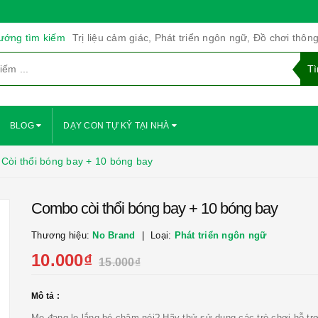
ướng tìm kiếm
Trị liệu cảm giác, Phát triển ngôn ngữ, Đồ chơi thôn
BLOG
DẠY CON TỰ KỶ TẠI NHÀ
Còi thổi bóng bay + 10 bóng bay
Combo còi thổi bóng bay + 10 bóng bay
Thương hiệu:
No Brand
Loại:
Phát triển ngôn ngữ
10.000₫
15.000₫
Mô tả :
Mẹ đang lo lắng bé chậm nói? Hãy thử sử dụng các trò chơi hỗ tr