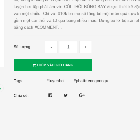
luyện hơi tập phát âm với CÒI THỔI BÓNG BAY được thiết kế đặc
van một chiều. Chỉ với #10k ba mẹ sẽ tặng bé một món quà cực kì
gồm một còi thổi và 10 quả bóng nhiều màu. Đừng bỏ lỡ bộ sản p
bằng cách #COMMENT...
-
+
Số lượng
THÊM VÀO GIỎ HÀNG
#luyenhoi
#phattrienngonngu
Tags :
Chia sẻ: