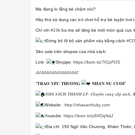
Mẹ đang lo lắng bé chậm nói?
Hãy thử sử dụng các trò chơi hỗ trợ bé luyện hơi
Chỉ với
#10k
ba mẹ sẽ tặng bé một món quà cực kì
Đừng bỏ lỡ bộ sản phẩm này bằng cách
#C
Săn sale trên shopee của nhà sách:
Link:
Shoppe:
https://bom.to/7ICpPOS
=̐̈=̐̈=̐̈=̐̈=̐̈=̐̈=̐̈=̐̈=̐̈=̐̈=̐̈=̐̈=̐̈=̐̈=̐̈=̐̈=̐̈
“𝐓𝐑𝐀𝐎 𝐘𝐄̂𝐔 𝐓𝐇𝐔̛𝐎̛𝐍𝐆
𝐍𝐇𝐀̣̂𝐍 𝐍𝐔̣ 𝐂𝐔̛𝐎̛̀𝐈”
𝑁𝐻𝐴̀ 𝑆𝐴́𝐶𝐻 𝑇𝐻𝐴̀𝑁𝐻 𝐿𝑌́- 𝐶ℎ𝑢𝑦𝑒̂𝑛 𝑐𝑢𝑛𝑔 𝑐𝑎̂́𝑝 𝑠𝑎́𝑐ℎ, đ𝑜̂̀ 𝑑𝑢̀
Website :
http://nhasachtuky.com
Youtube:
https://bom.to/y8XOqNaJ
Địa chỉ: 193 Ngõ Văn Chương, Khâm Thiên, H