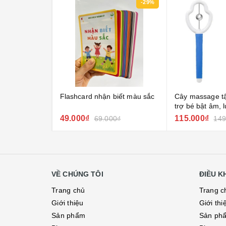
-12%
-29%
Flashcard nhận biết màu sắc
Cây massage tậ
trợ bé bật âm, 
rõ hơn
49.000₫
115.000₫
000₫
69.000₫
149
VỀ CHÚNG TÔI
ĐIỀU 
Trang chủ
Trang c
Giới thiệu
Giới thi
Sản phẩm
Sản ph