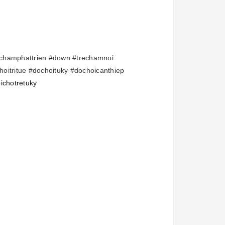
champhattrien
#down
#trechamnoi
oitritue
#dochoituky
#dochoicanthiep
chotretuky