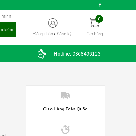
g minh
0
Đăng nhập
Đăng ký
Giỏ hàng
Hotline:
0368496123
Giao Hàng Toàn Quốc
ợ bé