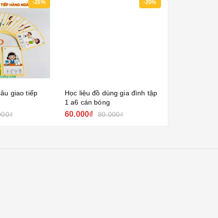
-25%
-25%
âu giao tiếp
Học liệu đồ dùng gia đình tập
Bảng chữ cái 
1 a6 cán bóng
tường
60.000₫
49.000₫
000₫
80.000₫
69