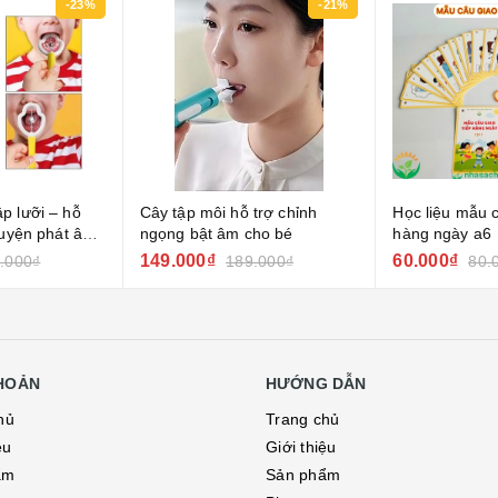
-23%
-21%
p lưỡi – hỗ
Cây tập môi hỗ trợ chỉnh
Học liệu mẫu c
luyện phát âm
ngọng bật âm cho bé
hàng ngày a6
149.000₫
60.000₫
.000₫
189.000₫
80.
KHOẢN
HƯỚNG DẪN
hủ
Trang chủ
ệu
Giới thiệu
ẩm
Sản phẩm