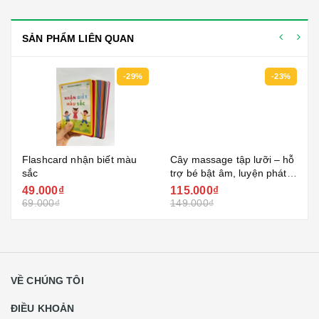
SẢN PHẨM LIÊN QUAN
-29%
-23%
Flashcard nhận biết màu
Cây massage tập lưỡi – hỗ
sắc
trợ bé bật âm, luyện phát
âm rõ hơn
49.000₫
115.000₫
69.000₫
149.000₫
VỀ CHÚNG TÔI
ĐIỀU KHOẢN