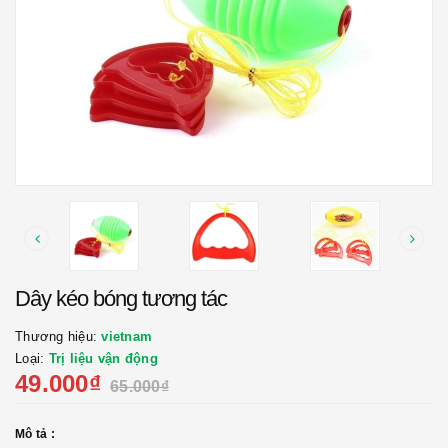
Dây kéo bóng tương tác
Thương hiệu:
vietnam
Loại:
Trị liệu vận động
49.000₫
65.000₫
Mô tả :