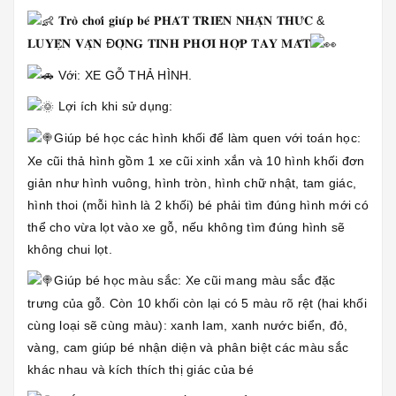
𝐓𝐫𝐨̀ 𝐜𝐡𝐨̛𝐢 𝐠𝐢𝐮́𝐩 𝐛𝐞́ 𝐏𝐇𝐀́𝐓 𝐓𝐑𝐈𝐄̂̉𝐍 𝐍𝐇𝐀̣̂𝐍 𝐓𝐇𝐔̛́𝐂 &
𝐋𝐔𝐘𝐄̣̂𝐍 𝐕𝐀̣̂𝐍 Đ𝐎̣̂𝐍𝐆 𝐓𝐈𝐍𝐇 𝐏𝐇𝐎̂́𝐈 𝐇𝐎̛̣𝐏 𝐓𝐀𝐘 𝐌𝐀̆́𝐓
Với: XE GỖ THẢ HÌNH.
Lợi ích khi sử dụng:
Giúp bé học các hình khối để làm quen với toán học:
Xe cũi thả hình gồm 1 xe cũi xinh xắn và 10 hình khối đơn
giản như hình vuông, hình tròn, hình chữ nhật, tam giác,
hình thoi (mỗi hình là 2 khối) bé phải tìm đúng hình mới có
thể cho vừa lọt vào xe gỗ, nếu không tìm đúng hình sẽ
không chui lọt.
Giúp bé học màu sắc: Xe cũi mang màu sắc đặc
trưng của gỗ. Còn 10 khối còn lại có 5 màu rõ rệt (hai khối
cùng loại sẽ cùng màu): xanh lam, xanh nước biển, đỏ,
vàng, cam giúp bé nhận diện và phân biệt các màu sắc
khác nhau và kích thích thị giác của bé