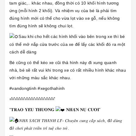
tam giác,.. khác nhau, đồng thời có 10 khối hình tương
ứng (mỗi hình 2 khối). Và nhiệm vụ của bé là phải tìm
đúng hình mới có thể cho vừa lọt vào xe gỗ, nếu không
tìm đúng hình sẽ không chui lọt.
Sau khi cho hết các hình khối vào bên trong xe thì bé
có thể mở nắp cửa trước của xe để lấy các khối đó ra một
cách dễ dàng
Bé cũng có thể kéo xe cũi thả hình này đi xung quanh
nhà, bé sẽ rất vui khi trong xe có rất nhiều hình khác nhau
với những màu sắc khác nhau.
#vandongtinh #xegothahinh
=̐̈=̐̈=̐̈=̐̈=̐̈=̐̈=̐̈=̐̈=̐̈=̐̈=̐̈=̐̈=̐̈=̐̈=̐̈=̐̈=̐̈=̐̈
“𝐓𝐑𝐀𝐎 𝐘𝐄̂𝐔 𝐓𝐇𝐔̛𝐎̛𝐍𝐆
𝐍𝐇𝐀̣̂𝐍 𝐍𝐔̣ 𝐂𝐔̛𝐎̛̀𝐈”
𝑁𝐻𝐴̀ 𝑆𝐴́𝐶𝐻 𝑇𝐻𝐴̀𝑁𝐻 𝐿𝑌́- 𝐶ℎ𝑢𝑦𝑒̂𝑛 𝑐𝑢𝑛𝑔 𝑐𝑎̂́𝑝 𝑠𝑎́𝑐ℎ, đ𝑜̂̀ 𝑑𝑢̀𝑛𝑔
đ𝑜̂̀ 𝑐ℎ𝑜̛𝑖 𝑝ℎ𝑎́𝑡 𝑡𝑟𝑖𝑒̂̉𝑛 𝑡𝑟𝑖́ 𝑡𝑢𝑒̣̂ 𝑐ℎ𝑜 𝑡𝑟𝑒̉.