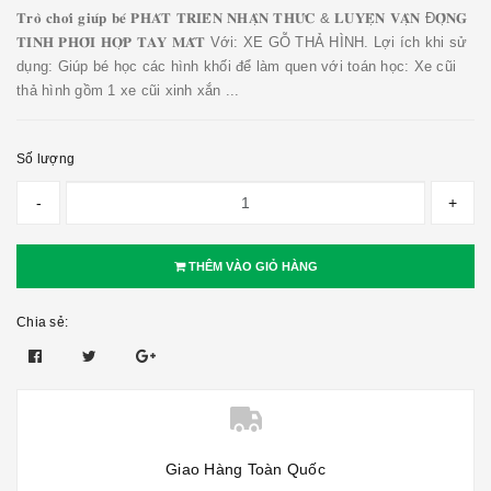
𝐓𝐫𝐨̀ 𝐜𝐡𝐨̛𝐢 𝐠𝐢𝐮́𝐩 𝐛𝐞́ 𝐏𝐇𝐀́𝐓 𝐓𝐑𝐈𝐄̂̉𝐍 𝐍𝐇𝐀̣̂𝐍 𝐓𝐇𝐔̛́𝐂 & 𝐋𝐔𝐘𝐄̣̂𝐍 𝐕𝐀̣̂𝐍 Đ𝐎̣̂𝐍𝐆
𝐓𝐈𝐍𝐇 𝐏𝐇𝐎̂́𝐈 𝐇𝐎̛̣𝐏 𝐓𝐀𝐘 𝐌𝐀̆́𝐓 Với: XE GỖ THẢ HÌNH. Lợi ích khi sử
dụng: Giúp bé học các hình khối để làm quen với toán học: Xe cũi
thả hình gồm 1 xe cũi xinh xắn ...
Số lượng
-
+
THÊM VÀO GIỎ HÀNG
Chia sẻ:
Giao Hàng Toàn Quốc