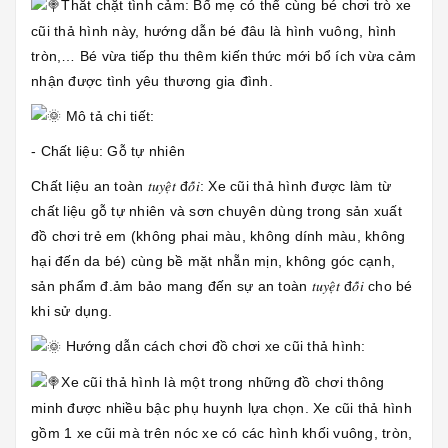
Thắt chặt tình cảm: Bố mẹ có thể cùng bé chơi trò xe
cũi thả hình này, hướng dẫn bé đâu là hình vuông, hình
tròn,… Bé vừa tiếp thu thêm kiến thức mới bổ ích vừa cảm
nhận được tình yêu thương gia đình.
Mô tả chi tiết:
- Chất liệu: Gỗ tự nhiên
Chất liệu an toàn 𝑡𝑢𝑦𝑒̣̂𝑡 đ𝑜̂́𝑖: Xe cũi thả hình được làm từ
chất liệu gỗ tự nhiên và sơn chuyên dùng trong sản xuất
đồ chơi trẻ em (không phai màu, không dính màu, không
hại đến da bé) cùng bề mặt nhẵn mịn, không góc cạnh,
sản phẩm đ.ảm bảo mang đến sự an toàn 𝑡𝑢𝑦𝑒̣̂𝑡 đ𝑜̂́𝑖 cho bé
khi sử dụng.
Hướng dẫn cách chơi đồ chơi xe cũi thả hình:
Xe cũi thả hình là một trong những đồ chơi thông
minh được nhiều bậc phụ huynh lựa chọn. Xe cũi thả hình
gồm 1 xe cũi mà trên nóc xe có các hình khối vuông, tròn,