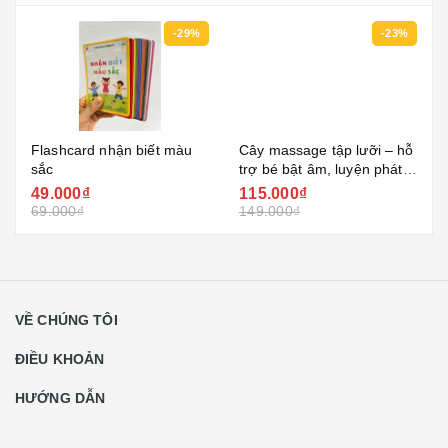
-29%
-23%
Flashcard nhận biết màu
Cây massage tập lưỡi – hỗ
sắc
trợ bé bật âm, luyện phát
âm rõ hơn
49.000₫
115.000₫
69.000₫
149.000₫
VỀ CHÚNG TÔI
ĐIỀU KHOẢN
HƯỚNG DẪN