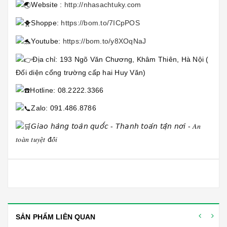
Website :
http://nhasachtuky.com
Shoppe:
https://bom.to/7ICpPOS
Youtube:
https://bom.to/y8XOqNaJ
Địa chỉ: 193 Ngõ Văn Chương, Khâm Thiên, Hà Nội (
Đối diện cổng trường cấp hai Huy Văn)
Hotline: 08.2222.3366
Zalo: 091.486.8786
𝘎𝘪𝘢𝘰 𝘩𝘢̀𝘯𝘨 𝘵𝘰𝘢̀𝘯 𝘲𝘶𝘰̂́𝘤 - 𝘛𝘩𝘢𝘯𝘩 𝘵𝘰𝘢́𝘯 𝘵𝘢̣̂𝘯 𝘯𝘰̛𝘪 - 𝐴𝑛
𝑡𝑜𝑎̀𝑛 𝑡𝑢𝑦𝑒̣̂𝑡 đ𝑜̂́𝑖
SẢN PHẨM LIÊN QUAN